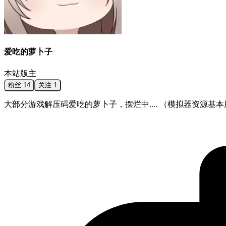
爱吃的萝卜子
本站版主
粉丝
14
关注
1
大部分游戏解压码爱吃的萝卜子，摆烂中.... （模拟器资源基本用