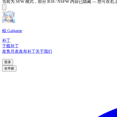
当前为 SFW 模式，部分 R18 / NSFW 内容已隐藏 — 您可在
鲲 Galgame
补丁
下载补丁
发售月表
发布补丁
关于我们
登录
全年龄