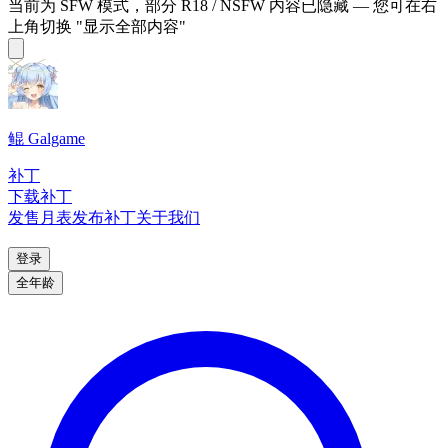
当前为 SFW 模式，部分 R18 / NSFW 内容已隐藏 — 您可在右
上角切换 "显示全部内容"
鲲 Galgame
补丁
下载补丁
发售月表
发布补丁
关于我们
登录
全年龄