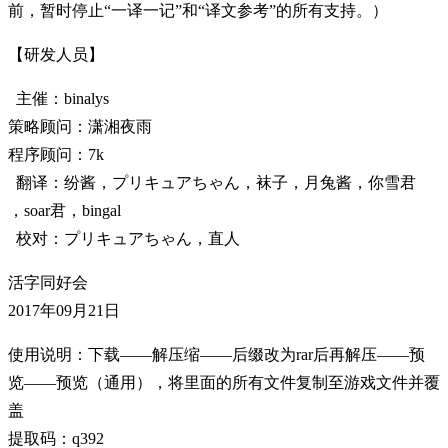
前，暂时停止“一译一记”和“译文参考”的所有支持。）
【研发人员】
主催：binalys
策略顾问：潇湘夜雨
程序顾问：7k
翻译：纷酱，プリキュアちゃん，袜子，月兔酱，你雪君
，soar君，bingal
校对：プリキュアちゃん，直人
活字同好会
2017年09月21日
使用说明：下载——解压缩——后缀改为rar后再解压——预
览——预览（通用），将里面的所有文件复制至游戏文件并覆
盖
提取码：q392