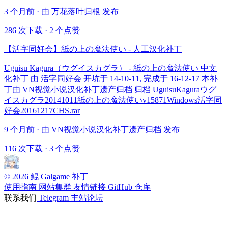
3 个月前 · 由 万花落叶归根 发布
286 次下载
·
2 个点赞
【活字同好会】紙の上の魔法使い - 人工汉化补丁
Uguisu Kagura（ウグイスカグラ） - 紙の上の魔法使い 中文
化补丁 由 活字同好会 开坑于 14-10-11, 完成于 16-12-17 本补
丁由 VN视觉小说汉化补丁遗产归档 归档 UguisuKaguraウグ
イスカグラ20141011紙の上の魔法使いv15871Windows活字同
好会20161217CHS.rar
9 个月前 · 由 VN视觉小说汉化补丁遗产归档 发布
116 次下载
·
3 个点赞
© 2026 鲲 Galgame 补丁
使用指南
网站集群
友情链接
GitHub 仓库
联系我们
Telegram
主站论坛