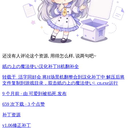
还没有人评论这个资源, 用得怎么样, 说两句吧~
紙の上の魔法使い汉化补丁H机翻补全
转载于 活字同好会 将H场景机翻整合到汉化补丁中 解压后将
文件复制到游戏目录，双击紙の上の魔法使い\_cn.exe运行
9 个月前 · 由 可爱到被掐死 发布
659 次下载
·
3 个点赞
补丁资源
v1.06修正补丁