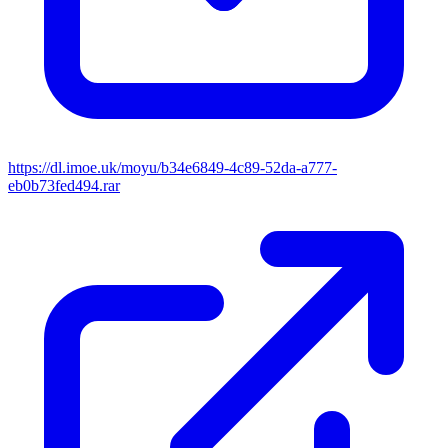
https://dl.imoe.uk/moyu/b34e6849-4c89-52da-a777-
eb0b73fed494.rar