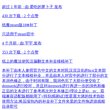
超过 1 年前 · 由 爱吃的萝卜子 发布
430 次下载
·
2 个点赞
纸魔steam版18➕补丁
只适用于steam官中
4 个月前 · 由 宇宇 发布
353 次下载
·
2 个点赞
纸上的魔法使民汉漏翻文本补全移植补丁
本补丁由本人参照官方中文的文本对民汉没汉化的hcg文本部
分进行了文本移植补全，并且由本人对官中的进行了部分的文
本润色修正，由于时间有限，我润色完了大部分便交给了
deepseek进行校对，并且对deepseek进行再进一步的润色和修
正后的文本进行了参考再次对文本修正(理论上是kr、pc、双
端兼容适配版都能用了) 特别感谢k幻世星晨大佬的技术协助
使用方法:将压缩包内的补全补丁文件夹里的文件拖进游戏根
目录即可