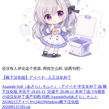
还没有人评论这个资源, 用得怎么样, 说两句吧~
【靴下汉化组】アイベヤ - 人工汉化补丁
Azarashi Soft（あざらしそふと） - アイベヤ 中文化补丁 由 靴
下汉化组 开坑于 19-02-15, 完成于 20-08-11 本补丁由 VN视觉
小说汉化补丁遗产归档 归档 AzarashiSoftあざらしそふと
20190215アイベヤv24619Windows靴下汉化组
20200811CHS.rar