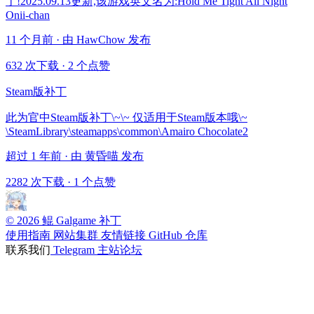
丁!2025.09.13更新,该游戏英文名为:Hold Me Tight All Night
Onii-chan
11 个月前 · 由 HawChow 发布
632 次下载
·
2 个点赞
Steam版补丁
此为官中Steam版补丁\~\~ 仅适用于Steam版本哦\~
\SteamLibrary\steamapps\common\Amairo Chocolate2
超过 1 年前 · 由 黄昏喵 发布
2282 次下载
·
1 个点赞
© 2026 鲲 Galgame 补丁
使用指南
网站集群
友情链接
GitHub 仓库
联系我们
Telegram
主站论坛