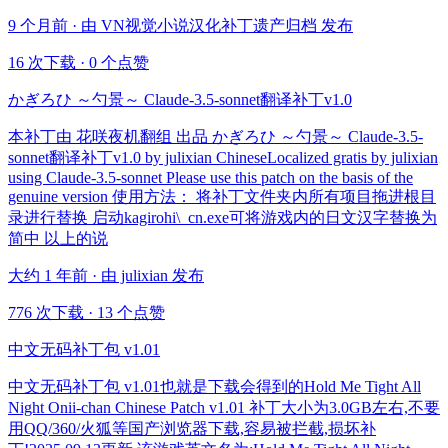
9 个月前 · 由 VN视觉小说汉化补丁遗产归档 发布
16 次下载
·
0 个点赞
かぎろひ ～勺景～ Claude-3.5-sonnet翻译补丁v1.0
本补丁由 花咲夜机翻组 出品 かぎろひ ～勺景～ Claude-3.5-
sonnet翻译补丁v1.0 by julixian ChineseLocalized gratis by julixian
using Claude-3.5-sonnet Please use this patch on the basis of the
genuine version 使用方法： 将补丁文件夹内所有项目拖进根目
录进行替换 启动kagirohi\_cn.exe可将游戏内的日文汉字替换为
简中 以上的说
大约 1 年前 · 由 julixian 发布
776 次下载
·
13 个点赞
中文无码补丁包 v1.01
中文无码补丁包 v1.01也就是下载会得到的Hold Me Tight All
Night Onii-chan Chinese Patch v1.01 补丁大小为3.0GB左右,不要
用QQ/360/火狐等国产浏览器下载,容易被拦截,损坏补