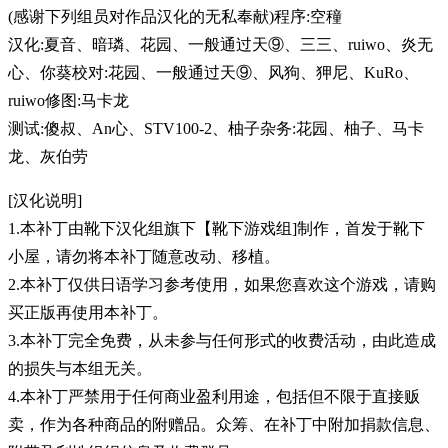
(感谢下列组员对作品汉化的无私奉献)程序:空穜
汉化:夏音、暗璘、花园、一般通过天⑨、三三、ruiwo、炎无
心、你葵校对:花园、一般通过天⑨、风狗、狎尼、KuRo、
ruiwo修图:马卡龙
测试:傻叔、An心、STV100-2、柚子杂务:花园、柚子、马卡
龙、灰伯劳
[汉化说明]
1.本补丁由靴下汉化组旗下【靴下游戏组]制作，首发于靴下
小屋，请勿将本补丁随意改动、移植。
2.本补丁仅供日语学习参考使用，如果您喜欢这个游戏，请购
买正版再使用本补丁。
3.本补丁完全免费，从未参与任何形式的收费活动，由此造成
的损失与本组无关。
4.本补丁严禁用于任何商业盈利用途，包括但不限于直接贩
卖，作为各种商品的附赠品。众筹、在补丁中附加捐款信息、