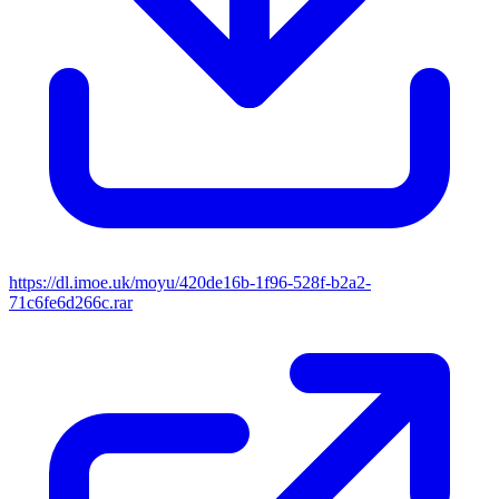
https://dl.imoe.uk/moyu/420de16b-1f96-528f-b2a2-
71c6fe6d266c.rar