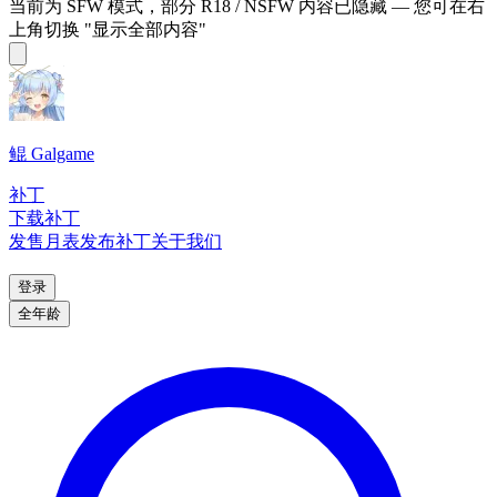
当前为 SFW 模式，部分 R18 / NSFW 内容已隐藏 — 您可在右
上角切换 "显示全部内容"
鲲 Galgame
补丁
下载补丁
发售月表
发布补丁
关于我们
登录
全年龄