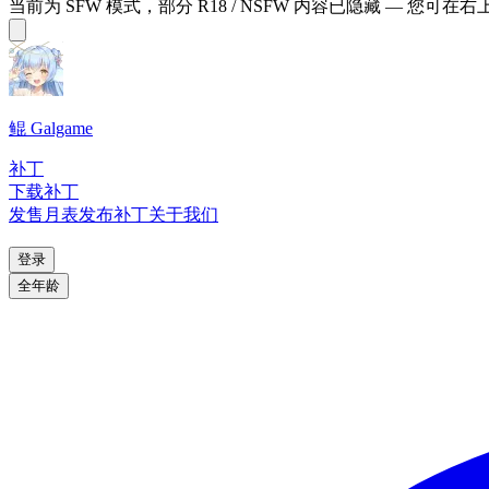
当前为 SFW 模式，部分 R18 / NSFW 内容已隐藏 — 您可在
鲲 Galgame
补丁
下载补丁
发售月表
发布补丁
关于我们
登录
全年龄