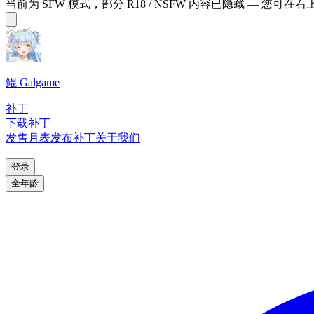
当前为 SFW 模式，部分 R18 / NSFW 内容已隐藏 — 您可在
鲲 Galgame
补丁
下载补丁
发售月表
发布补丁
关于我们
登录
全年龄