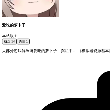
爱吃的萝卜子
本站版主
粉丝
14
关注
1
大部分游戏解压码爱吃的萝卜子，摆烂中.... （模拟器资源基本用