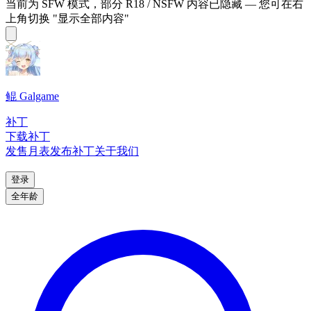
当前为 SFW 模式，部分 R18 / NSFW 内容已隐藏 — 您可在右
上角切换 "显示全部内容"
鲲 Galgame
补丁
下载补丁
发售月表
发布补丁
关于我们
登录
全年龄