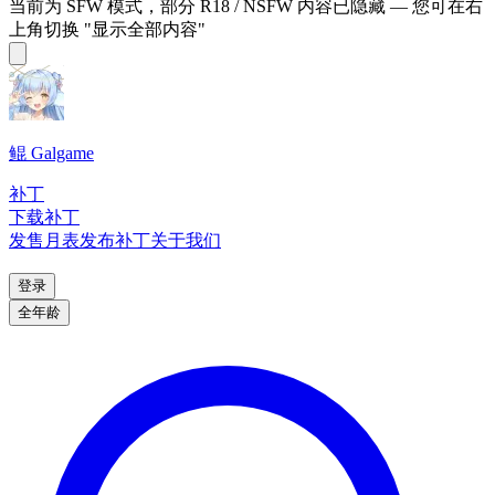
当前为 SFW 模式，部分 R18 / NSFW 内容已隐藏 — 您可在右
上角切换 "显示全部内容"
鲲 Galgame
补丁
下载补丁
发售月表
发布补丁
关于我们
登录
全年龄