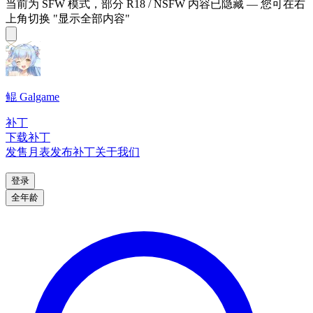
当前为 SFW 模式，部分 R18 / NSFW 内容已隐藏 — 您可在右
上角切换 "显示全部内容"
鲲 Galgame
补丁
下载补丁
发售月表
发布补丁
关于我们
登录
全年龄