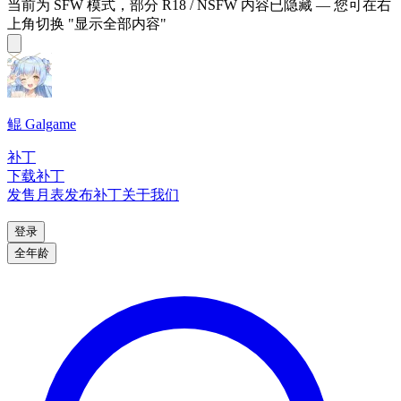
当前为 SFW 模式，部分 R18 / NSFW 内容已隐藏 — 您可在右
上角切换 "显示全部内容"
鲲 Galgame
补丁
下载补丁
发售月表
发布补丁
关于我们
登录
全年龄