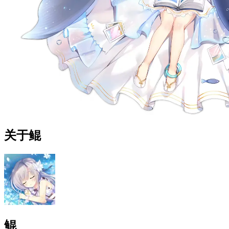
关于鲲
鲲