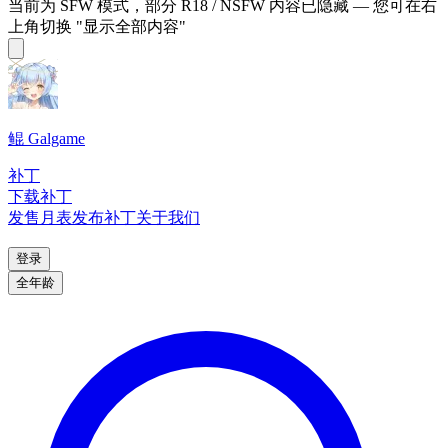
当前为 SFW 模式，部分 R18 / NSFW 内容已隐藏 — 您可在右
上角切换 "显示全部内容"
鲲 Galgame
补丁
下载补丁
发售月表
发布补丁
关于我们
登录
全年龄