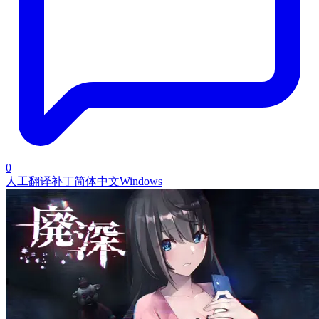
0
人工翻译补丁
简体中文
Windows