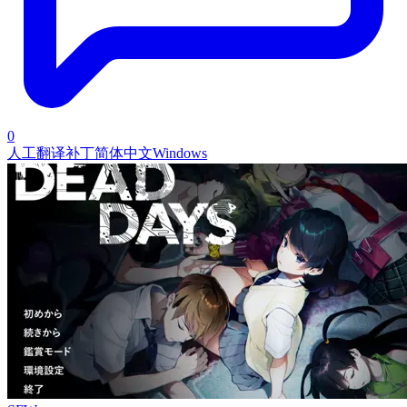
0
人工翻译补丁
简体中文
Windows