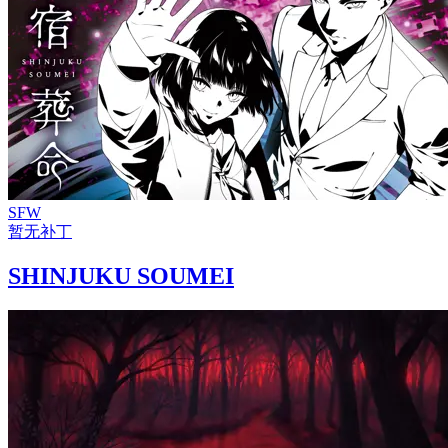
SFW
暂无补丁
SHINJUKU SOUMEI