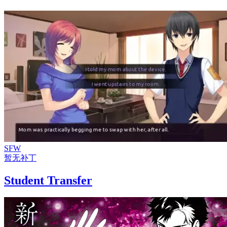
SFW
暂无补丁
Student Transfer