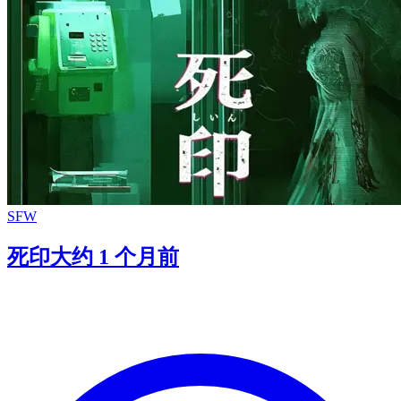
SFW
死印
大约 1 个月前