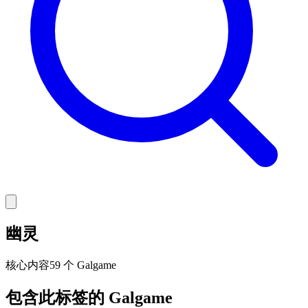
幽灵
核心
内容
59 个 Galgame
包含此标签的 Galgame