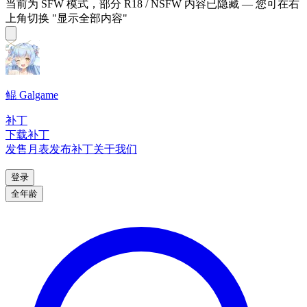
当前为 SFW 模式，部分 R18 / NSFW 内容已隐藏 — 您可在右
上角切换 "显示全部内容"
鲲 Galgame
补丁
下载补丁
发售月表
发布补丁
关于我们
登录
全年龄