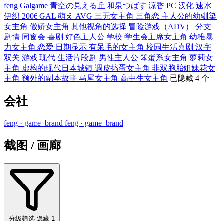
feng
Galgame
青空の見える丘
和泉つばす
涼香
PC
汉化
速水
伊织
2006
GAL
萌え
AVG
三无女主角
三角恋
主人公的幼驯染
女主角
傲娇女主角
其他视角的选择
冒险游戏（ADV）
分支
剧情
同窗会
喜剧
好色主人公
学校
学生会主席女主角
幼稚暴
力女主角
恋爱
日期显示
有呆毛的女主角
校园生活喜剧
汉字
双关
游戏
现代
生活片段剧
男性主人公
笨蛋系女主角
萝莉女
主角
虚构的现代日本城镇
调皮捣蛋女主角
非双胞胎姐妹花女
主角
额外的副本故事
马尾女主角
高中生女主角
已隐藏 4 个
会社
feng
· game_brand
feng
· game_brand
截图 / 画廊
分级筛选
隐藏 1