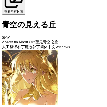
查看所有封面
青空の見える丘
SFW
Aozora no Mieru Oka
望见青空之丘
人工翻译补丁
魔改补丁
简体中文
Windows