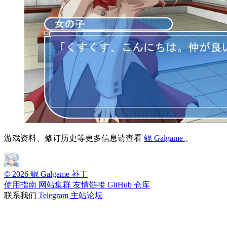
游戏资料、修订历史等更多信息请查看
鲲 Galgame
。
© 2026 鲲 Galgame 补丁
使用指南
网站集群
友情链接
GitHub 仓库
联系我们
Telegram
主站论坛