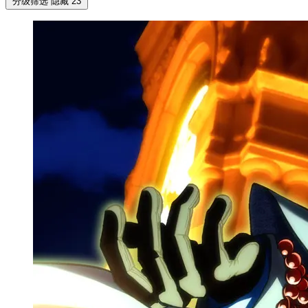
分级筛选
隐藏 23