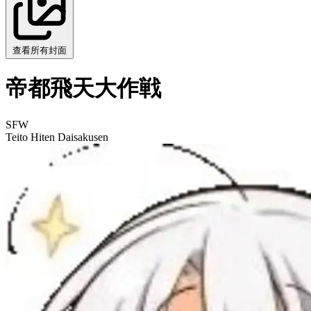
查看所有封面
帝都飛天大作戦
SFW
Teito Hiten Daisakusen