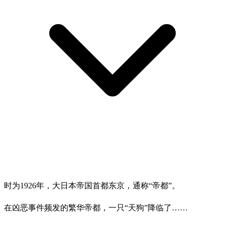
时为1926年，大日本帝国首都东京，通称“帝都”。
在凶恶事件频发的繁华帝都，一只“天狗”降临了……