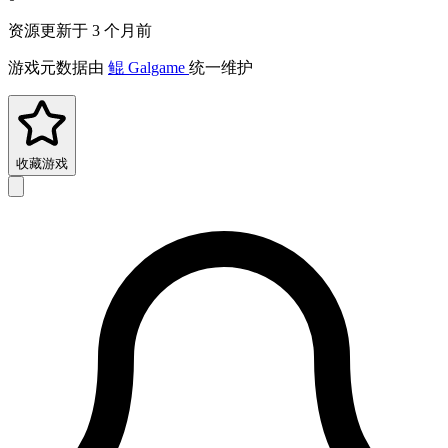
资源更新于 3 个月前
游戏元数据由
鲲 Galgame
统一维护
收藏游戏