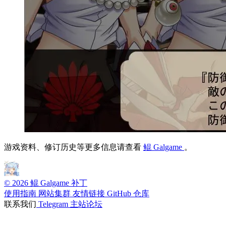
游戏资料、修订历史等更多信息请查看
鲲 Galgame
。
© 2026 鲲 Galgame 补丁
使用指南
网站集群
友情链接
GitHub 仓库
联系我们
Telegram
主站论坛