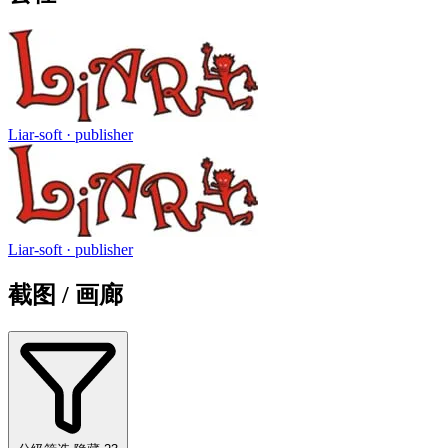
Liar-soft
· publisher
Liar-soft
· publisher
截图 / 画廊