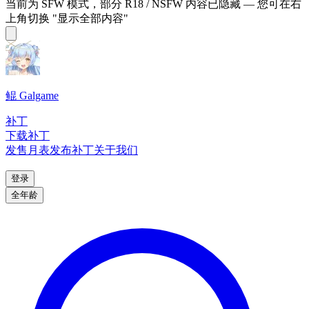
当前为 SFW 模式，部分 R18 / NSFW 内容已隐藏 — 您可在右
上角切换 "显示全部内容"
鲲 Galgame
补丁
下载补丁
发售月表
发布补丁
关于我们
登录
全年龄