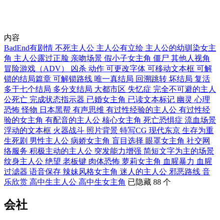
内容
BadEnd有剧情
不死主人公
主人公有立绘
主人公的幼驯染女主
角
主人公露过正脸
亲吻场景
假小子女主角
僵尸
其他人视角
冒险游戏（ADV）
凶杀
动作
可更改字体
可移动文本框
可解
锁的结局篇章
可解锁路线
唯一真结局
回溯跳转
坏结局
复活
多于七个结局
多分支结局
大都市区
失忆症
完全不可避的主人
公死亡
完成状态指示器
已婚女主角
已读文本标记
幽灵
心理
恐怖
怪物
日本黑帮
有声思维
有过性经验的主人公
有过性经
验的女主角
有配音的主人公
核心女主角
死亡恐惧症
流血场景
浮动的文本框
火器战斗
照片背景
特写CG
现代东京
生存为重
生死剧
男性主人公
病娇女主角
盲目选择
眼罩女主角
社交网
络服务
积极主动的主人公
突发能力增强
简短文字为主的场景
纹身主人公
绝望
老板键
肉体恐怖
萝莉女主角
血腥暴力
血腥
过滤器
语音保存
辣妹风格女主角
迷人的主人公
邪恶路线
音
乐欣赏
高中生主人公
高中生女主角
已隐藏 88 个
会社