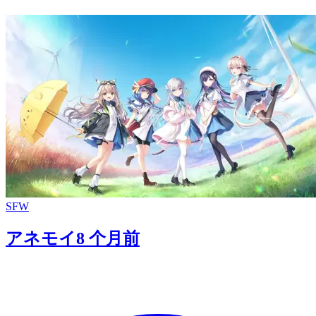
SFW
アネモイ
8 个月前