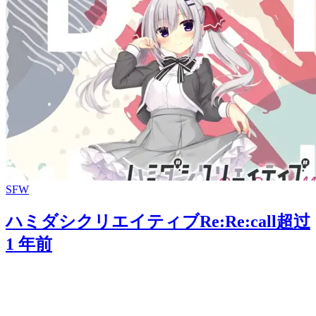
SFW
ハミダシクリエイティブRe:Re:call
超过
1 年前