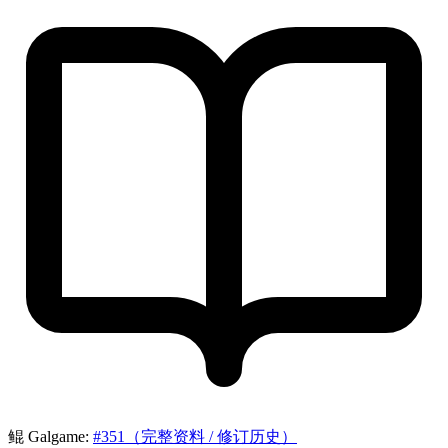
鲲 Galgame:
#351（完整资料 / 修订历史）