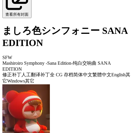
查看所有封面
ましろ色シンフォニー SANA
EDITION
SFW
Mashiroiro Symphony -Sana Edition-
纯白交响曲 SANA
EDITION
修正补丁
人工翻译补丁
全 CG 存档
简体中文
繁體中文
English
其
它
Windows
其它