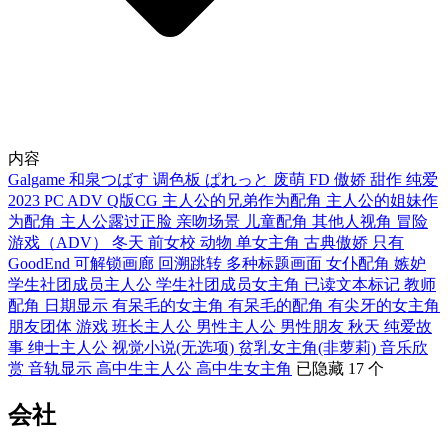
内容
Galgame
和泉つばす
调色板
ぱれっと
废萌
FD
傲娇
甜作
纯爱
2023
PC
ADV
Q版CG
主人公的兄弟作为配角
主人公的姐妹作
为配角
主人公露过正脸
亲吻场景
儿童配角
其他人视角
冒险
游戏（ADV）
冬天
前女校
动物
单女主角
古典傲娇
只有
GoodEnd
可解锁画廊
回溯跳转
多种标题画面
女仆配角
嫉妒
学生社团成员主人公
学生社团成员女主角
已读文本标记
教师
配角
日期显示
有呆毛的女主角
有呆毛的配角
有尖牙的女主角
朋友团体
游戏
班长主人公
男性主人公
男性朋友
秋天
纯爱故
事
绅士主人公
视觉小说(无选项)
贫乳女主角(非萝莉)
音乐欣
赏
音轨显示
高中生主人公
高中生女主角
已隐藏 17 个
会社