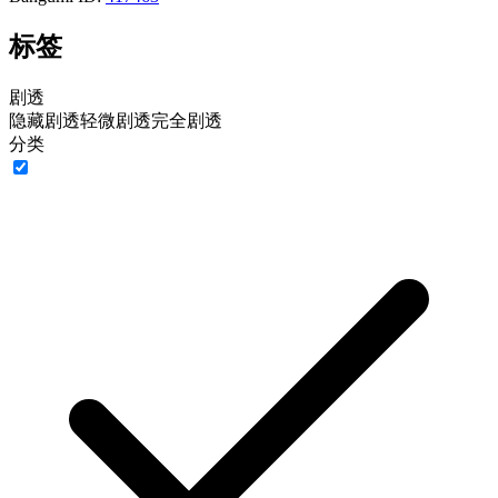
标签
剧透
隐藏剧透
轻微剧透
完全剧透
分类