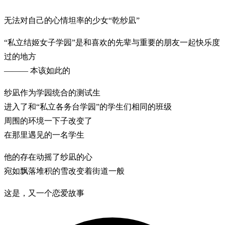
无法对自己的心情坦率的少女“乾纱凪”
“私立结姬女子学园”是和喜欢的先辈与重要的朋友一起快乐度
过的地方
——— 本该如此的
纱凪作为学园统合的测试生
进入了和“私立各务台学园”的学生们相同的班级
周围的环境一下子改变了
在那里遇见的一名学生
他的存在动摇了纱凪的心
宛如飘落堆积的雪改变着街道一般
这是，又一个恋爱故事