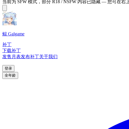
当前为 SFW 模式，部分 R18 / NSFW 内容已隐藏 — 您可在
鲲 Galgame
补丁
下载补丁
发售月表
发布补丁
关于我们
登录
全年龄