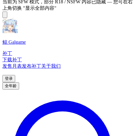
当前为 SFW 模式，部分 R18 / NSFW 内容已隐藏 — 您可在右
上角切换 "显示全部内容"
鲲 Galgame
补丁
下载补丁
发售月表
发布补丁
关于我们
登录
全年龄