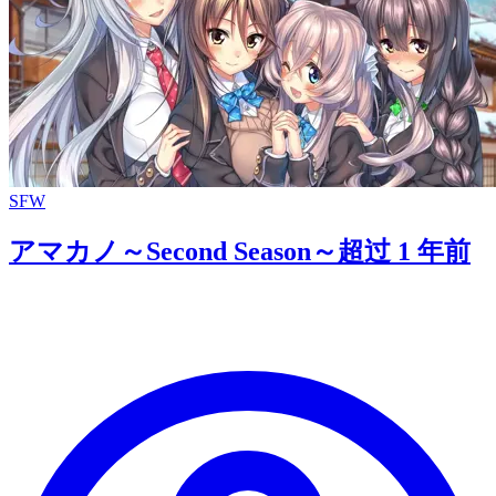
SFW
アマカノ～Second Season～
超过 1 年前