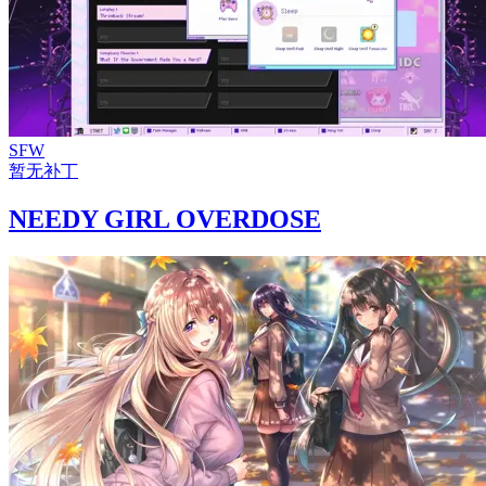
SFW
暂无补丁
NEEDY GIRL OVERDOSE