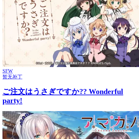
SFW
暂无补丁
ご注文はうさぎですか?? Wonderful
party!