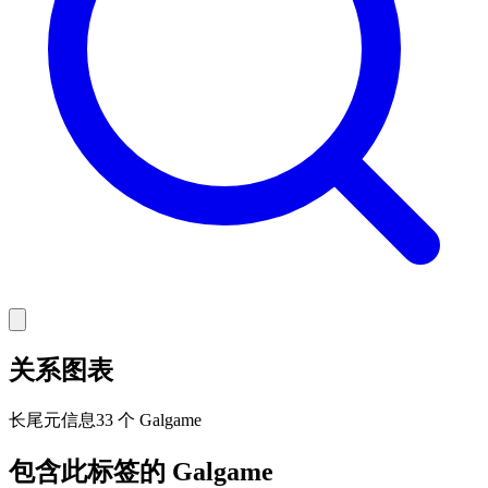
关系图表
长尾
元信息
33 个 Galgame
包含此标签的 Galgame