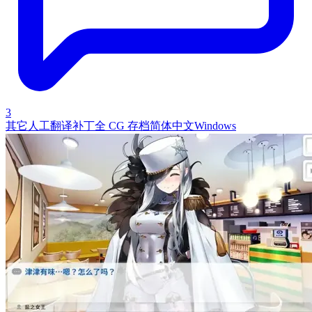
3
其它
人工翻译补丁
全 CG 存档
简体中文
Windows