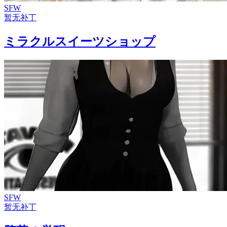
SFW
暂无补丁
ミラクルスイーツショップ
SFW
暂无补丁