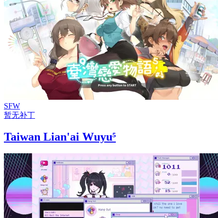
SFW
暂无补丁
Taiwan Lian'ai Wuyu⁵