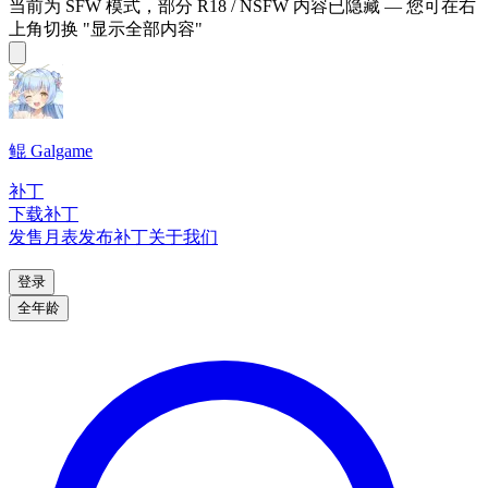
当前为 SFW 模式，部分 R18 / NSFW 内容已隐藏 — 您可在右
上角切换 "显示全部内容"
鲲 Galgame
补丁
下载补丁
发售月表
发布补丁
关于我们
登录
全年龄