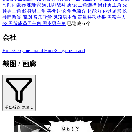
时间计数器
犯罪家族
用剑战斗
男/女主角选择
男仆男主角
秃
顶男主角
纹身男主角
美食讨论
角色简介
超能力
跳过场景
长
共同路线
闹剧
音乐欣赏
风流男主角
高量特殊效果
黑帮主人
公
黑帮成员男主角
黑皮男主角
已隐藏 6 个
会社
HuneX
· game_brand
HuneX
· game_brand
截图 / 画廊
分级筛选
隐藏 1