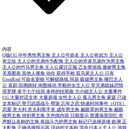
内容
Q版CG
中年男性男主角
主人公可命名
主人公有武力
主人公
有立绘
主人公的兄弟作为配角
主人公的堂表兄弟作为男主角
主人公的竹马男主角
主人公露过正脸
乙女类游戏
傲娇男主角
关系图表
其他人视角
动作
双持手枪
双马尾主人公
只有
GoodEnd
可命名宠物
可解锁路线
同居
吸烟男主角
哑巴主人
公
喜剧
回溯跳转
地图移动
坚毅的女主人公
堂兄弟姐妹恋情
塔罗牌
多于七个结局
多样的结尾曲
大小姐主人公
大量事件
CG
大量对话文本
大量选项
女性主人公
孤儿男主角
家庭
已读
文本标记
带刃武器战斗
帮派
忘年之恋
快速时间事件（QTE）
恋爱
意大利
意大利黑手党
成年男主角
戴眼罩的男主角
戴眼
镜男主角
持剑男主角
无色情内容
日期显示
普通场景回忆
有
声默认名称的主角
有战斗力的男主角
标记已选择选项
欧洲
正
太配角
正确选择指示器
浮动的文本框
混血日本人主人公
游戏