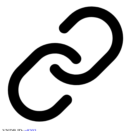
VNDB ID:
v8203