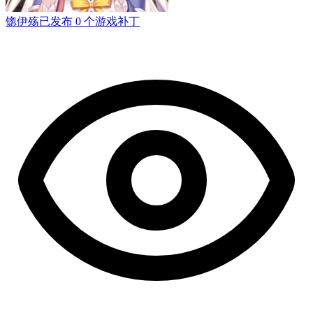
锪伊殇
已发布 0 个游戏补丁