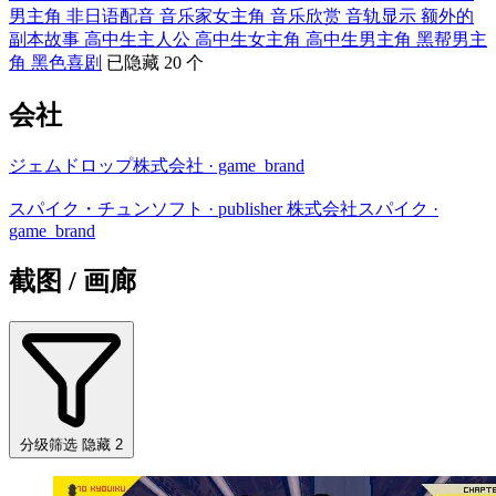
男主角
非日语配音
音乐家女主角
音乐欣赏
音轨显示
额外的
副本故事
高中生主人公
高中生女主角
高中生男主角
黑帮男主
角
黑色喜剧
已隐藏 20 个
会社
ジェムドロップ株式会社
· game_brand
スパイク・チュンソフト
· publisher
株式会社スパイク
·
game_brand
截图 / 画廊
分级筛选
隐藏 2