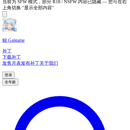
当前为 SFW 模式，部分 R18 / NSFW 内容已隐藏 — 您可在右
上角切换 "显示全部内容"
鲲 Galgame
补丁
下载补丁
发售月表
发布补丁
关于我们
登录
全年龄