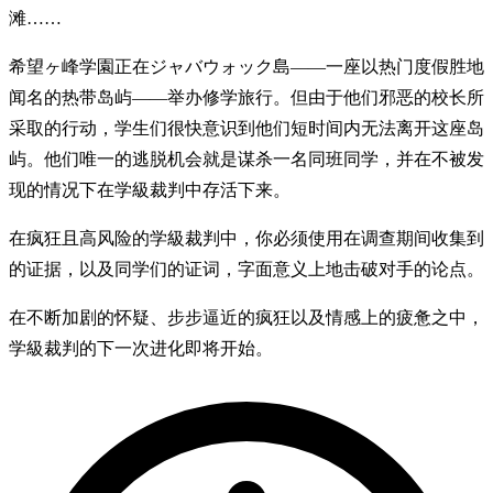
滩……
希望ヶ峰学園正在ジャバウォック島——一座以热门度假胜地
闻名的热带岛屿——举办修学旅行。但由于他们邪恶的校长所
采取的行动，学生们很快意识到他们短时间内无法离开这座岛
屿。他们唯一的逃脱机会就是谋杀一名同班同学，并在不被发
现的情况下在学級裁判中存活下来。
在疯狂且高风险的学級裁判中，你必须使用在调查期间收集到
的证据，以及同学们的证词，字面意义上地击破对手的论点。
在不断加剧的怀疑、步步逼近的疯狂以及情感上的疲惫之中，
学級裁判的下一次进化即将开始。