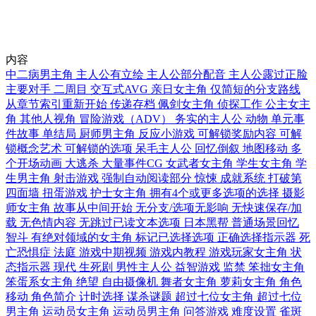
内容
中二病男主角
主人公有立绘
主人公部分配音
主人公露过正脸
主要对手
二周目
交互式AVG
亲日女主角
仅简短的分支路线
从章节索引重新开始
传递存档
佩剑女主角
侦探工作
公主女主
角
其他人视角
冒险游戏（ADV）
务实的主人公
动物
单元事
件故事
单结局
厨师男主角
反应小游戏
可解锁奖励内容
可解
锁概念艺术
可解锁的选项
呆毛主人公
回忆倒叙
地图移动
多
个开场动画
大逃杀
大量事件CG
女武者女主角
学生女主角
学
生男主角
射击游戏
强制自动阅读部分
惊悚
成就系统
打破第
四面墙
扭蛋游戏
护士女主角
拥有4个或更多选项的选择
摄影
师女主角
故事从中间开始
无分支/选项无影响
无快速保存/加
载
无色情内容
无跳过已读文本选项
日本黑帮
普通场景回忆
智斗
有绝对领域的女主角
标记已选择选项
正确选择指示器
死
亡恐惧症
法庭
游戏中期视频
游戏内教程
游戏玩家女主角
状
态指示器
现代
生死剧
男性主人公
益智游戏
监禁
笨拙女主角
笨蛋系女主角
绝望
自由摄像机
舞者女主角
萝莉女主角
角色
移动
角色简介
计时选择
谋杀谜题
超过七位女主角
超过七位
男主角
运动员女主角
运动员男主角
问答游戏
难度设置
雀斑