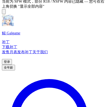
当前为 SFW 模式，部分 R18 / NSFW 内容已隐藏 — 您可在右
上角切换 "显示全部内容"
鲲 Galgame
补丁
下载补丁
发售月表
发布补丁
关于我们
登录
全年龄