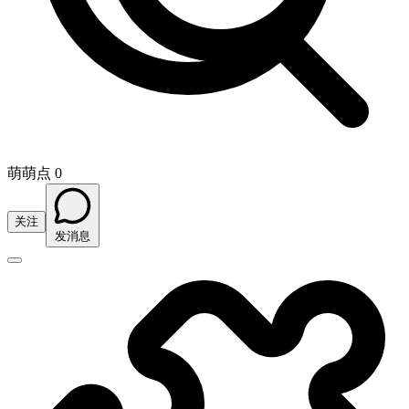
萌萌点 0
关注
发消息