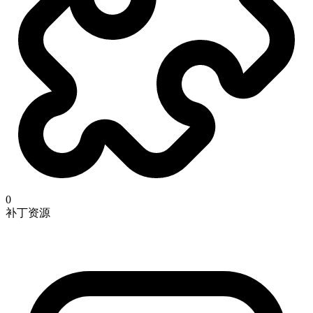
0
补丁资源