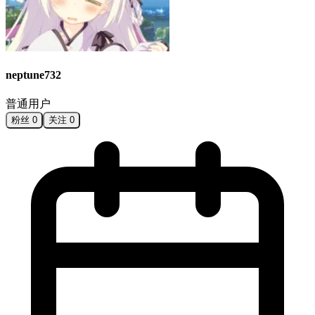
neptune732
普通用户
粉丝
0
关注
0