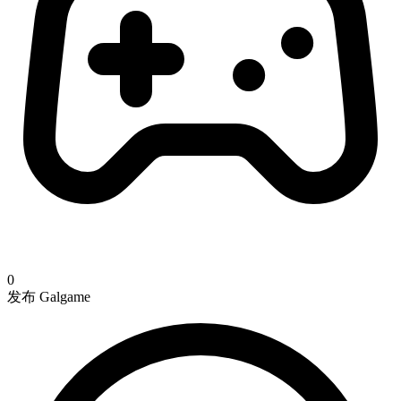
0
发布 Galgame