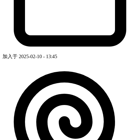
加入于 2025-02-10 - 13:45