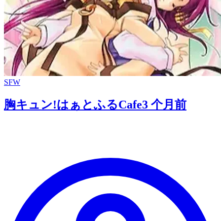
SFW
胸キュン!はぁとふるCafe
3 个月前