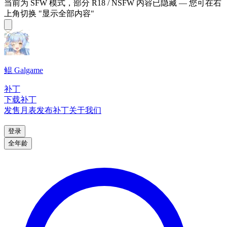
当前为 SFW 模式，部分 R18 / NSFW 内容已隐藏 — 您可在右
上角切换 "显示全部内容"
鲲 Galgame
补丁
下载补丁
发售月表
发布补丁
关于我们
登录
全年龄