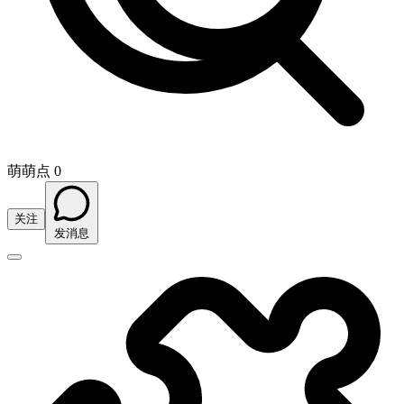
萌萌点 0
关注
发消息