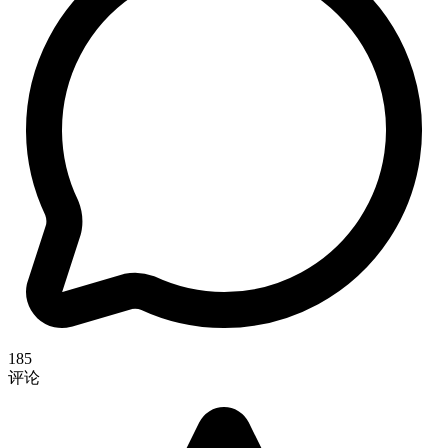
185
评论