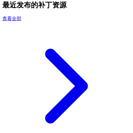
最近发布的补丁资源
查看全部