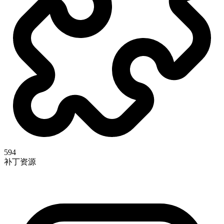
594
补丁资源