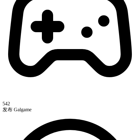
542
发布 Galgame