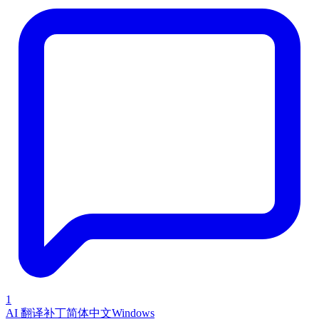
1
AI 翻译补丁
简体中文
Windows