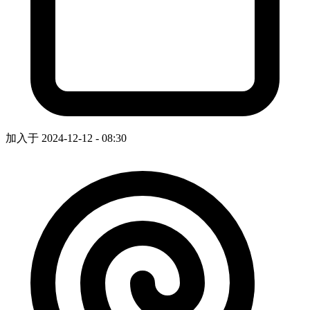
加入于 2024-12-12 - 08:30