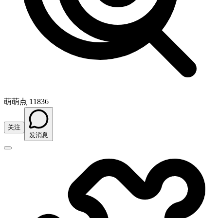
萌萌点 11836
关注
发消息