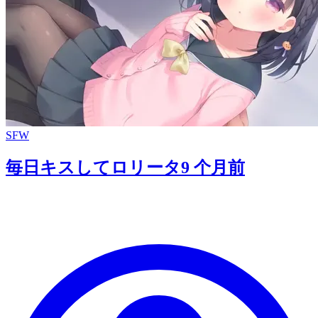
SFW
毎日キスしてロリータ
9 个月前