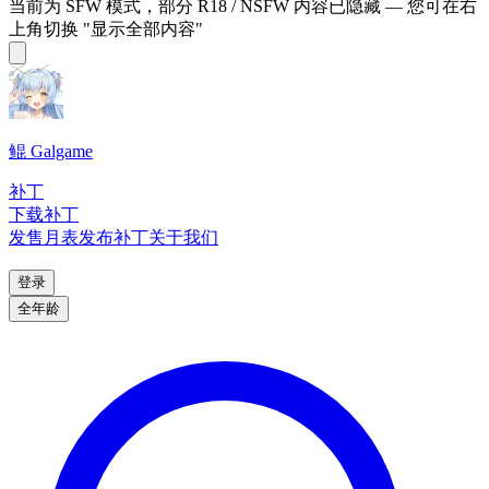
当前为 SFW 模式，部分 R18 / NSFW 内容已隐藏 — 您可在右
上角切换 "显示全部内容"
鲲 Galgame
补丁
下载补丁
发售月表
发布补丁
关于我们
登录
全年龄