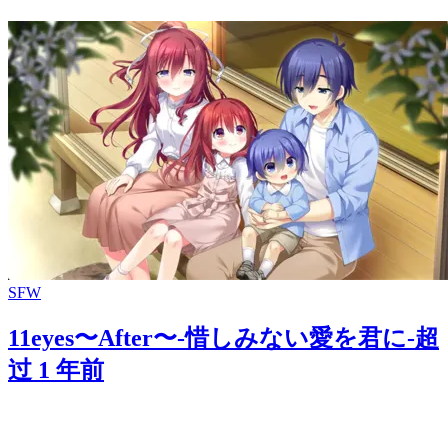
SFW
11eyes〜After〜-惜しみない愛を君に-
超
过 1 年前