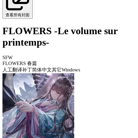
查看所有封面
FLOWERS -Le volume sur
printemps-
SFW
FLOWERS 春篇
人工翻译补丁
简体中文
其它
Windows