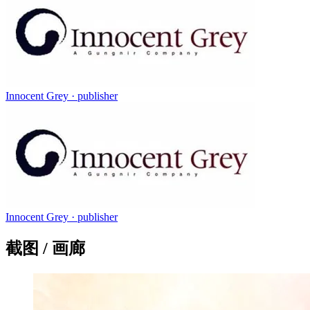
Innocent Grey
· publisher
Innocent Grey
· publisher
截图 / 画廊