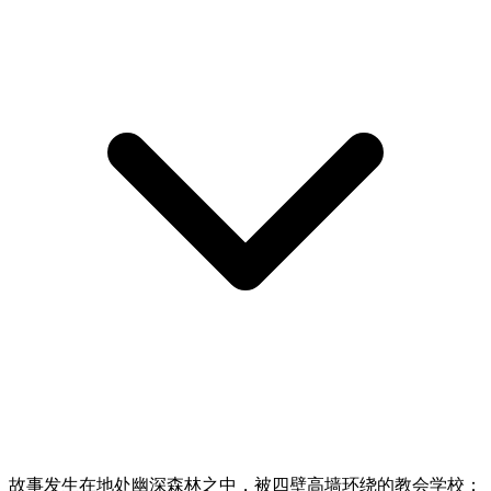
故事发生在地处幽深森林之中，被四壁高墙环绕的教会学校：