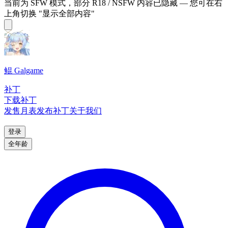
当前为 SFW 模式，部分 R18 / NSFW 内容已隐藏 — 您可在右
上角切换 "显示全部内容"
鲲 Galgame
补丁
下载补丁
发售月表
发布补丁
关于我们
登录
全年龄