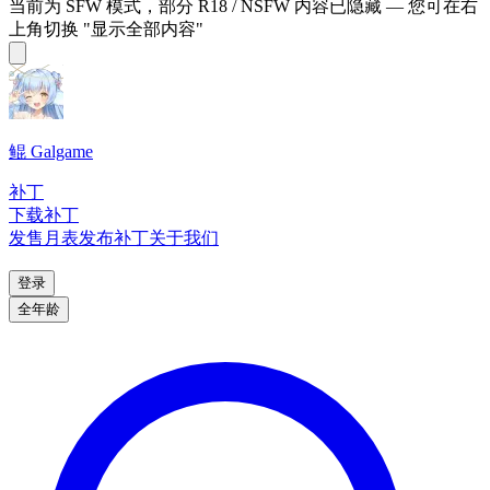
当前为 SFW 模式，部分 R18 / NSFW 内容已隐藏 — 您可在右
上角切换 "显示全部内容"
鲲 Galgame
补丁
下载补丁
发售月表
发布补丁
关于我们
登录
全年龄