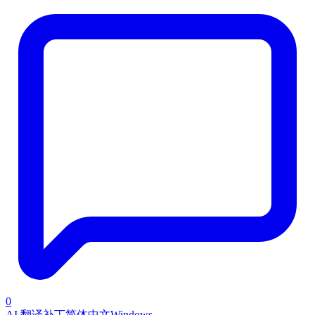
0
AI 翻译补丁
简体中文
Windows