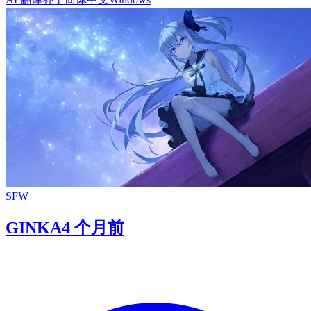
SFW
GINKA
4 个月前