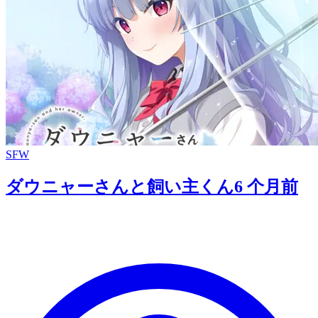
SFW
ダウニャーさんと飼い主くん
6 个月前