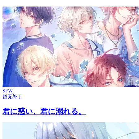
SFW
暂无补丁
君に惑い、君に溺れる。