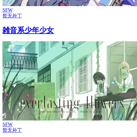
SFW
暂无补丁
雑音系少年少女
SFW
暂无补丁