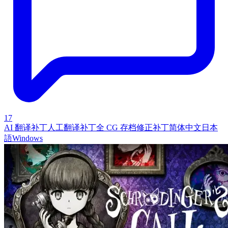
17
AI 翻译补丁
人工翻译补丁
全 CG 存档
修正补丁
简体中文
日本
語
Windows