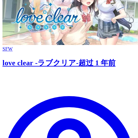
SFW
love clear -ラブクリア-
超过 1 年前