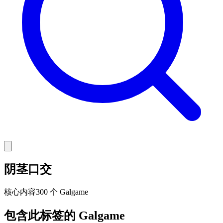
阴茎口交
核心
内容
300 个 Galgame
包含此标签的 Galgame