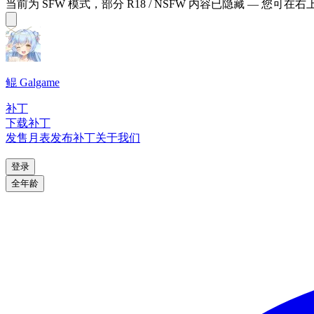
当前为 SFW 模式，部分 R18 / NSFW 内容已隐藏 — 您可在
鲲 Galgame
补丁
下载补丁
发售月表
发布补丁
关于我们
登录
全年龄