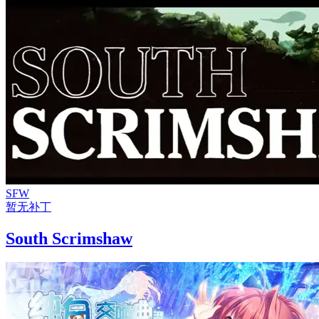
SFW
暂无补丁
South Scrimshaw