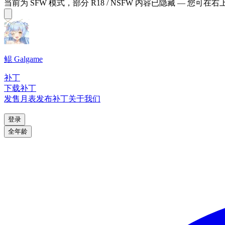
当前为 SFW 模式，部分 R18 / NSFW 内容已隐藏 — 您可在
鲲 Galgame
补丁
下载补丁
发售月表
发布补丁
关于我们
登录
全年龄