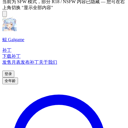
当前为 SFW 模式，部分 R18 / NSFW 内容已隐藏 — 您可在右
上角切换 "显示全部内容"
鲲 Galgame
补丁
下载补丁
发售月表
发布补丁
关于我们
登录
全年龄