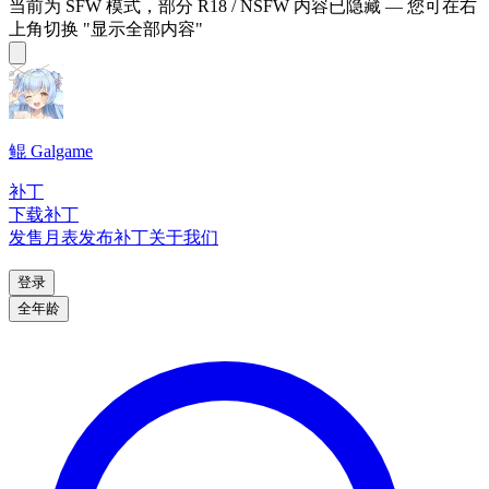
当前为 SFW 模式，部分 R18 / NSFW 内容已隐藏 — 您可在右
上角切换 "显示全部内容"
鲲 Galgame
补丁
下载补丁
发售月表
发布补丁
关于我们
登录
全年龄