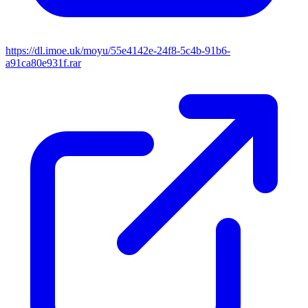
https://dl.imoe.uk/moyu/55e4142e-24f8-5c4b-91b6-
a91ca80e931f.rar