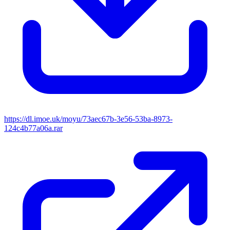
https://dl.imoe.uk/moyu/73aec67b-3e56-53ba-8973-
124c4b77a06a.rar