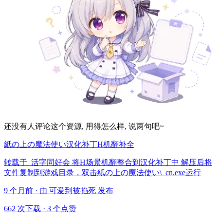
还没有人评论这个资源, 用得怎么样, 说两句吧~
紙の上の魔法使い汉化补丁H机翻补全
转载于 活字同好会 将H场景机翻整合到汉化补丁中 解压后将
文件复制到游戏目录，双击紙の上の魔法使い\_cn.exe运行
9 个月前 · 由 可爱到被掐死 发布
662 次下载
·
3 个点赞