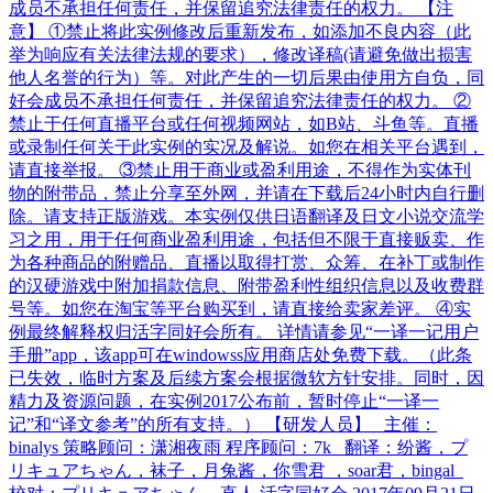
成员不承担任何责任，并保留追究法律责任的权力。 【注
意】 ①禁止将此实例修改后重新发布，如添加不良内容（此
举为响应有关法律法规的要求），修改译稿(请避免做出损害
他人名誉的行为）等。对此产生的一切后果由使用方自负，同
好会成员不承担任何责任，并保留追究法律责任的权力。 ②
禁止于任何直播平台或任何视频网站，如B站、斗鱼等。直播
或录制任何关于此实例的实况及解说。如您在相关平台遇到，
请直接举报。 ③禁止用于商业或盈利用途，不得作为实体刊
物的附带品，禁止分享至外网，并请在下载后24小时内自行删
除。请支持正版游戏。本实例仅供日语翻译及日文小说交流学
习之用，用于任何商业盈利用途，包括但不限于直接贩卖、作
为各种商品的附赠品、直播以取得打赏、众筹、在补丁或制作
的汉硬游戏中附加捐款信息、附带盈利性组织信息以及收费群
号等。如您在淘宝等平台购买到，请直接给卖家差评。 ④实
例最终解释权归活字同好会所有。 详情请参见“一译一记用户
手册”app，该app可在windowss应用商店处免费下载。（此条
已失效，临时方案及后续方案会根据微软方针安排。同时，因
精力及资源问题，在实例2017公布前，暂时停止“一译一
记”和“译文参考”的所有支持。） 【研发人员】 主催：
binalys 策略顾问：潇湘夜雨 程序顾问：7k 翻译：纷酱，プ
リキュアちゃん，袜子，月兔酱，你雪君 ，soar君，bingal