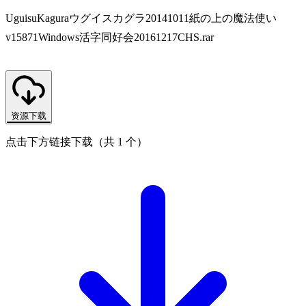
UguisuKaguraウグイスカグラ20141011紙の上の魔法使い
v15871Windows活字同好会20161217CHS.rar
资源下载
点击下方链接下载（共 1 个）