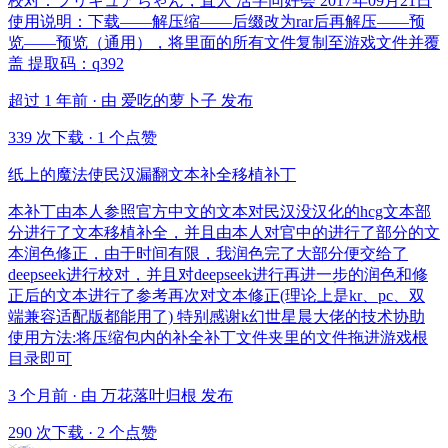
校对：プリキュアちゃん，直人 活字同好会 2017年09月21日
使用说明：下载——解压缩——后缀改为rar后再解压——预
览——预览（通用），将里面的所有文件复制至游戏文件并覆
盖 提取码：q392
超过 1 年前 · 由 爱吃的萝卜子 发布
339 次下载
·
1 个点赞
纸上的魔法使民汉漏翻文本补全移植补丁
本补丁由本人参照官方中文的文本对民汉没汉化的hcg文本部
分进行了文本移植补全，并且由本人对官中的进行了部分的文
本润色修正，由于时间有限，我润色完了大部分便交给了
deepseek进行校对，并且对deepseek进行再进一步的润色和修
正后的文本进行了参考再次对文本修正(理论上是kr、pc、双
端兼容适配版都能用了) 特别感谢k幻世星晨大佬的技术协助
使用方法:将压缩包内的补全补丁文件夹里的文件拖进游戏根
目录即可
3 个月前 · 由 万花落叶归根 发布
290 次下载
·
2 个点赞