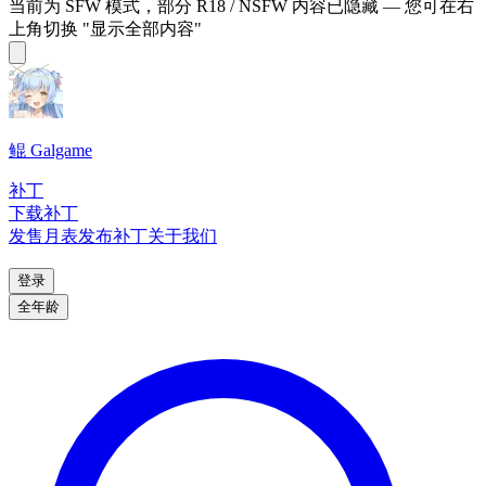
当前为 SFW 模式，部分 R18 / NSFW 内容已隐藏 — 您可在右
上角切换 "显示全部内容"
鲲 Galgame
补丁
下载补丁
发售月表
发布补丁
关于我们
登录
全年龄