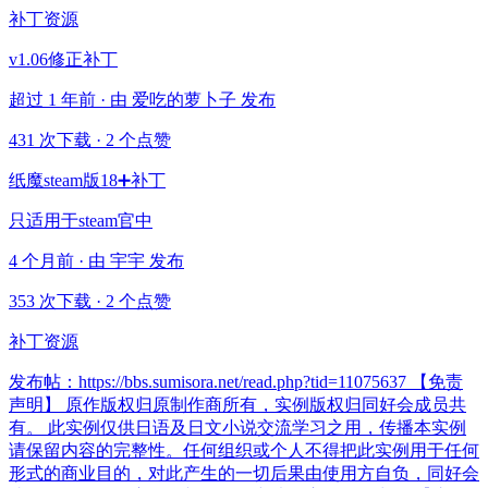
补丁资源
v1.06修正补丁
超过 1 年前 · 由 爱吃的萝卜子 发布
431 次下载
·
2 个点赞
纸魔steam版18➕补丁
只适用于steam官中
4 个月前 · 由 宇宇 发布
353 次下载
·
2 个点赞
补丁资源
发布帖：https://bbs.sumisora.net/read.php?tid=11075637 【免责
声明】 原作版权归原制作商所有，实例版权归同好会成员共
有。 此实例仅供日语及日文小说交流学习之用，传播本实例
请保留内容的完整性。任何组织或个人不得把此实例用于任何
形式的商业目的，对此产生的一切后果由使用方自负，同好会