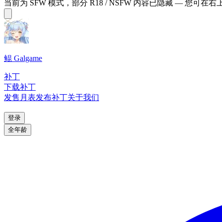
当前为 SFW 模式，部分 R18 / NSFW 内容已隐藏 — 您可在
鲲 Galgame
补丁
下载补丁
发售月表
发布补丁
关于我们
登录
全年龄