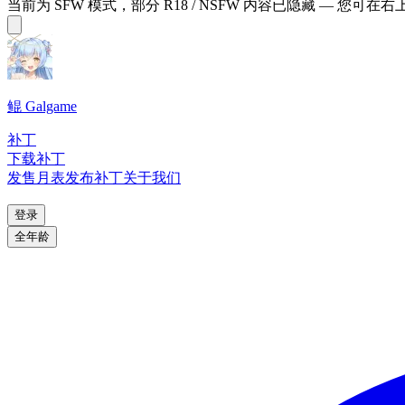
当前为 SFW 模式，部分 R18 / NSFW 内容已隐藏 — 您可在
鲲 Galgame
补丁
下载补丁
发售月表
发布补丁
关于我们
登录
全年龄