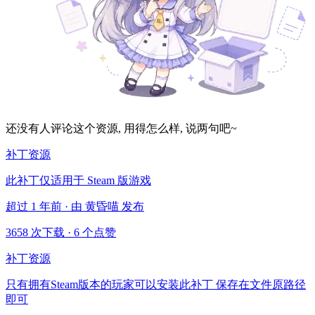
还没有人评论这个资源, 用得怎么样, 说两句吧~
补丁资源
此补丁仅适用于 Steam 版游戏
超过 1 年前 · 由 黄昏喵 发布
3658 次下载
·
6 个点赞
补丁资源
只有拥有Steam版本的玩家可以安装此补丁 保存在文件原路径
即可