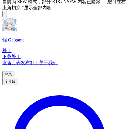
当前为 SFW 模式，部分 R18 / NSFW 内容已隐藏 — 您可在右
上角切换 "显示全部内容"
鲲 Galgame
补丁
下载补丁
发售月表
发布补丁
关于我们
登录
全年龄