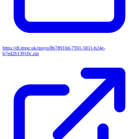
https://dl.imoe.uk/moyu/8b78910d-7591-5811-b24e-
b7ed2b13910c.zip