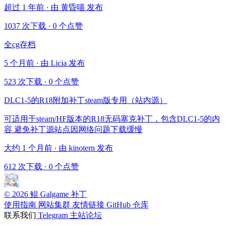
超过 1 年前 · 由 黄昏喵 发布
1037 次下载
·
0 个点赞
全cg存档
5 个月前 · 由 Licia 发布
523 次下载
·
0 个点赞
DLC1-5的R18附加补丁steam版专用（站内源）
可适用于steam/HF版本的R18无码塞克补丁，包含DLC1-5的内
容 避免补丁源站点因网络问题下载缓慢
大约 1 个月前 · 由 kinotern 发布
612 次下载
·
0 个点赞
© 2026 鲲 Galgame 补丁
使用指南
网站集群
友情链接
GitHub 仓库
联系我们
Telegram
主站论坛