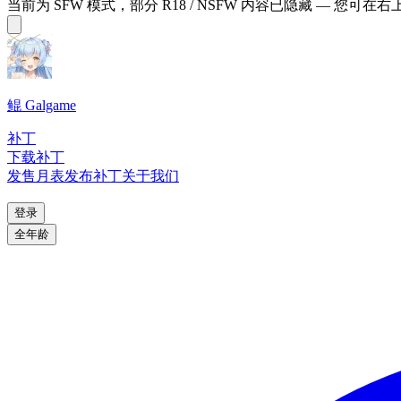
当前为 SFW 模式，部分 R18 / NSFW 内容已隐藏 — 您可在
鲲 Galgame
补丁
下载补丁
发售月表
发布补丁
关于我们
登录
全年龄