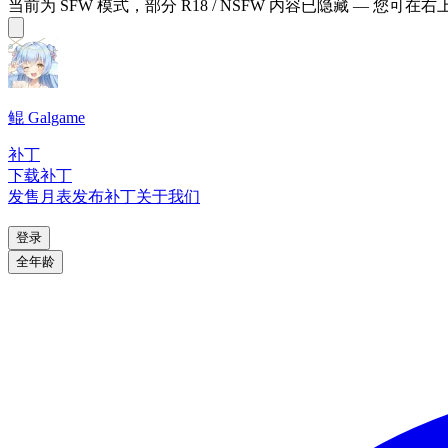
当前为 SFW 模式，部分 R18 / NSFW 内容已隐藏 — 您可在
鲲 Galgame
补丁
下载补丁
发售月表
发布补丁
关于我们
登录
全年龄