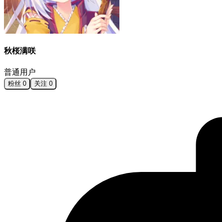
秋桜满咲
普通用户
粉丝
0
关注
0