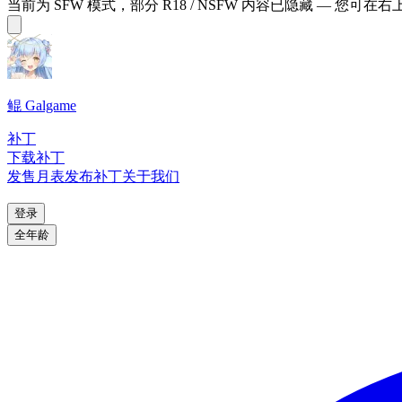
当前为 SFW 模式，部分 R18 / NSFW 内容已隐藏 — 您可在
鲲 Galgame
补丁
下载补丁
发售月表
发布补丁
关于我们
登录
全年龄