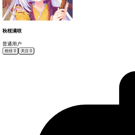
秋桜满咲
普通用户
粉丝
0
关注
0