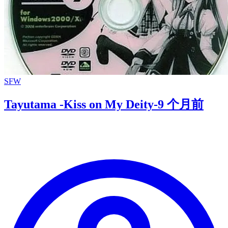
SFW
Tayutama -Kiss on My Deity-
9 个月前