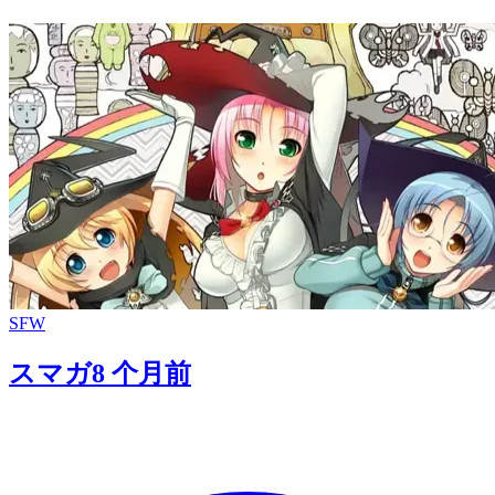
SFW
スマガ
8 个月前