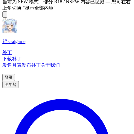
当前为 SFW 模式，部分 R18 / NSFW 内容已隐藏 — 您可在右
上角切换 "显示全部内容"
鲲 Galgame
补丁
下载补丁
发售月表
发布补丁
关于我们
登录
全年龄