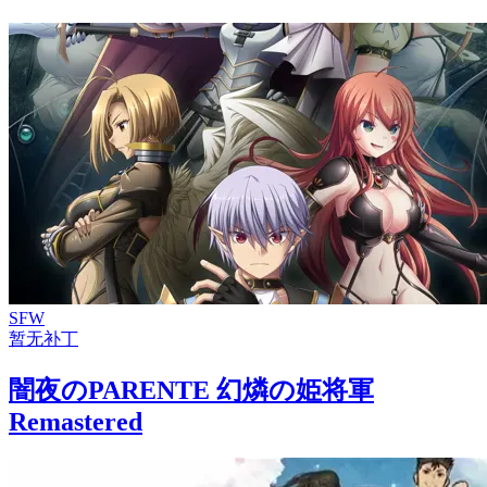
SFW
暂无补丁
闇夜のPARENTE 幻燐の姫将軍
Remastered