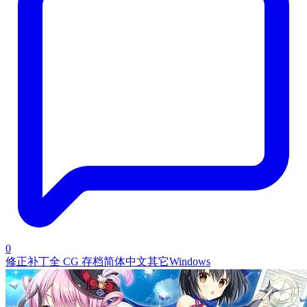
0
修正补丁
全 CG 存档
简体中文
其它
Windows