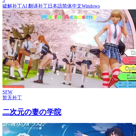
3
破解补丁
AI 翻译补丁
日本語
简体中文
Windows
SFW
暂无补丁
二次元の妻の学院