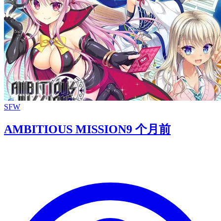
SFW
AMBITIOUS MISSION
9 个月前