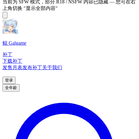
当前为 SFW 模式，部分 R18 / NSFW 内容已隐藏 — 您可在右
上角切换 "显示全部内容"
鲲 Galgame
补丁
下载补丁
发售月表
发布补丁
关于我们
登录
全年龄