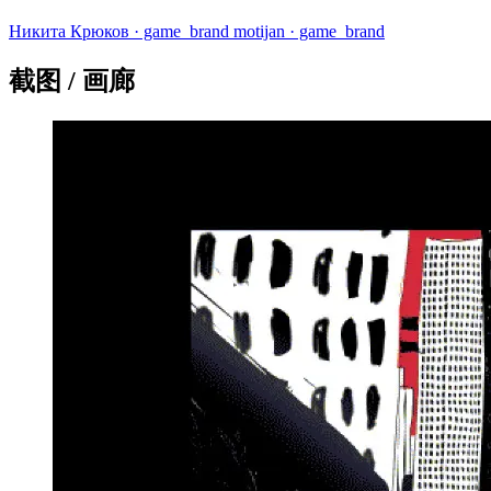
Никита Крюков
· game_brand
motijan
· game_brand
截图 / 画廊