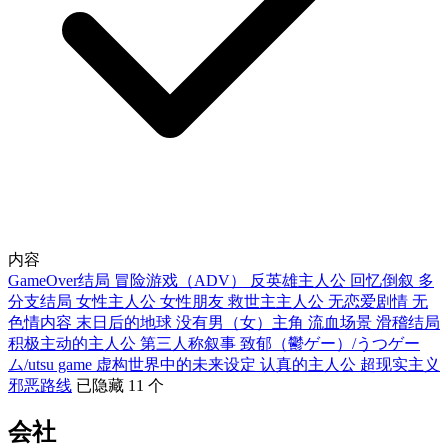
内容
GameOver结局
冒险游戏（ADV）
反英雄主人公
回忆倒叙
多
分支结局
女性主人公
女性朋友
救世主主人公
无恋爱剧情
无
色情内容
末日后的地球
没有男（女）主角
流血场景
滑稽结局
积极主动的主人公
第三人称叙事
致郁（鬱ゲー）/うつゲー
ム/utsu game
虚构世界中的未来设定
认真的主人公
超现实主义
邪恶路线
已隐藏 11 个
会社