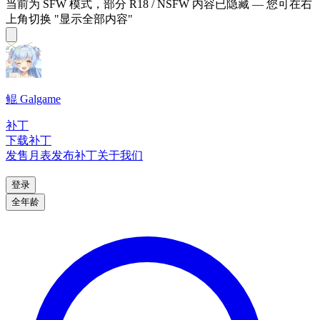
当前为 SFW 模式，部分 R18 / NSFW 内容已隐藏 — 您可在右
上角切换 "显示全部内容"
鲲 Galgame
补丁
下载补丁
发售月表
发布补丁
关于我们
登录
全年龄