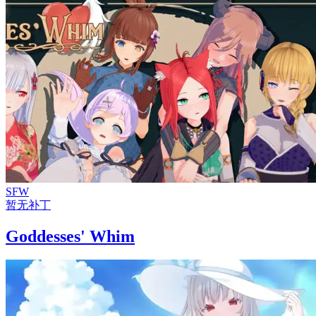
SFW
暂无补丁
Goddesses' Whim