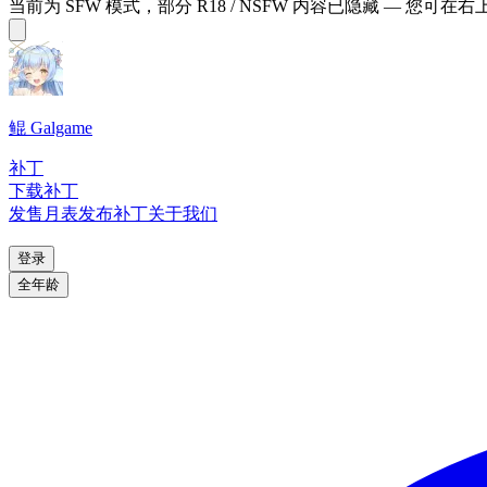
当前为 SFW 模式，部分 R18 / NSFW 内容已隐藏 — 您可在
鲲 Galgame
补丁
下载补丁
发售月表
发布补丁
关于我们
登录
全年龄