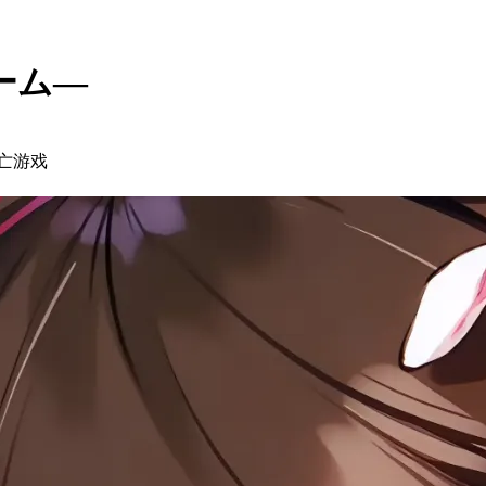
ーム―
亡游戏