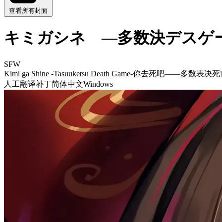
查看所有封面
キミガシネ ―多数決デスゲ
SFW
Kimi ga Shine -Tasuuketsu Death Game-
你去死吧——多数表决死
人工翻译补丁
简体中文
Windows