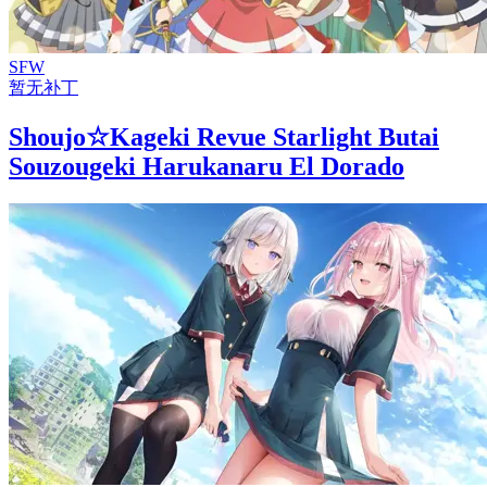
SFW
暂无补丁
Shoujo☆Kageki Revue Starlight Butai
Souzougeki Harukanaru El Dorado