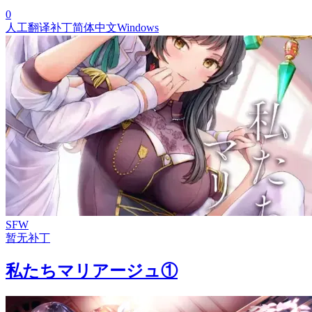
0
人工翻译补丁
简体中文
Windows
SFW
暂无补丁
私たちマリアージュ①