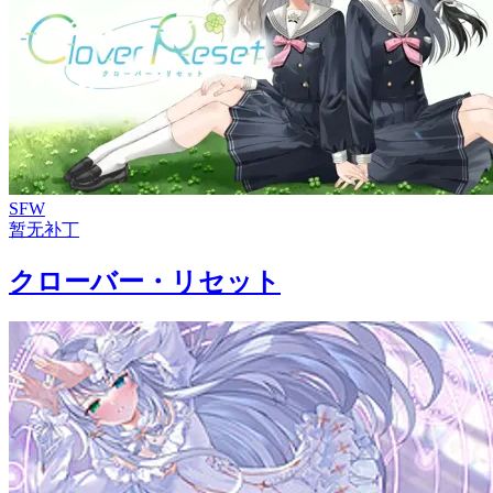
SFW
暂无补丁
クローバー・リセット