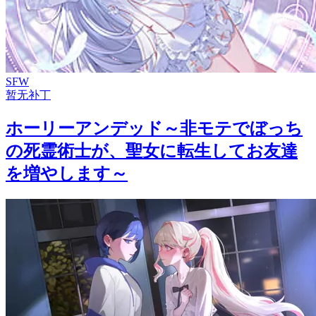
SFW
暂无补丁
ホーリーアンデッド～非モテでぼっち
の死霊術士が、聖女に転生してお友達
を増やします～