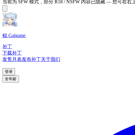
当前为 SFW 模式，部分 R18 / NSFW 内容已隐藏 — 您可在
鲲 Galgame
补丁
下载补丁
发售月表
发布补丁
关于我们
登录
全年龄