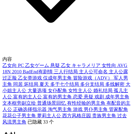
内容
乙女向
PC
乙女ゲーム
悬疑
乙女
キャラメリア
女性向
AVG
18N
2010
BadEnd有剧情
三人行结局
主人公可命名
主人公露
过正脸
乙女类游戏
仅成年男主角
冒险游戏（ADV）
军人男
主角
同居
坏结局
夏天
多于七个结局
多分支结局
多线解密
大
小姐主人公
大量选项
女仆配角
女性主人公
婚礼结局
孤儿主
人公
富有的主人公
富有的男主角
恋爱
悬疑
戏剧
成年男主角
文本框旁副立绘
普通场景回忆
有性经验的男主角
有配音的主
人公
正确选择指示器
淘气男主角
游戏
男仆男主角
管家配角
花花公子男主角
萝莉主人公
西方风格庄园
贵族男主角
过去
风流男主角
已隐藏 33 个