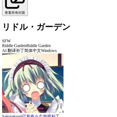
查看所有封面
リドル・ガーデン
SFW
Riddle Garden
Riddle Garden
AI 翻译补丁
简体中文
Windows
Sakurakouji
已发布 0 个游戏补丁