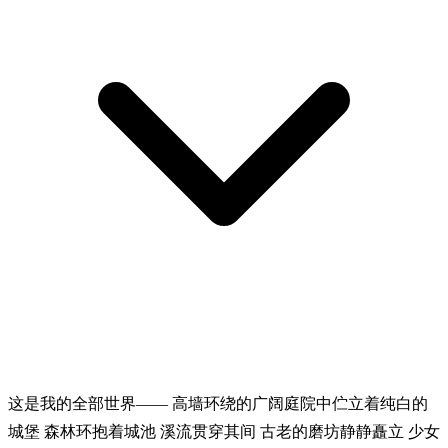
这是我的全部世界—— 高墙环绕的广阔庭院中伫立着纯白的
城堡 森林环抱着城池 溪流贯穿其间 古老的磨坊静静矗立 少女