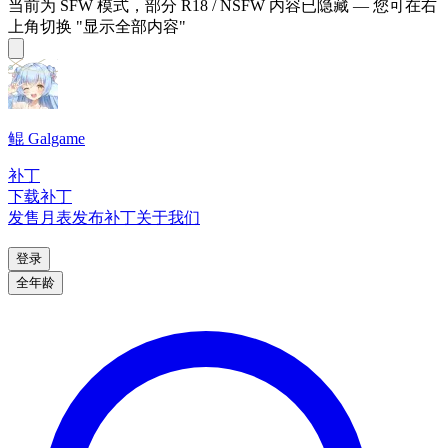
当前为 SFW 模式，部分 R18 / NSFW 内容已隐藏 — 您可在右
上角切换 "显示全部内容"
鲲 Galgame
补丁
下载补丁
发售月表
发布补丁
关于我们
登录
全年龄