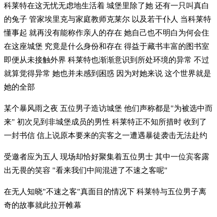
科莱特在这无忧无虑地生活着 城堡里除了她 还有一只叫真白
的兔子 管家埃里克与家庭教师克莱尔 以及若干仆人 当科莱特
懂事起 就再没有能称作亲人的存在 她自己也不明白为何会住
在这座城堡 究竟是什么身份和存在 得益于藏书丰富的图书室
即便从未接触外界 科莱特也渐渐意识到所处环境的异常 不过
就算觉得异常 她也并未感到困惑 因为对她来说 这个世界就是
她的全部
某个暴风雨之夜 五位男子造访城堡 他们声称都是"为被选中而
来" 初次见到非城堡成员的男性 科莱特正不知所措时 收到了
一封书信 信上说原本要来的宾客之一遭遇暴徒袭击无法赴约
受邀者应为五人 现场却恰好聚集着五位男士 其中一位宾客露
出无畏的笑容 "看来我们中间混进了不速之客呢"
在无人知晓"不速之客"真面目的情况下 科莱特与五位男子离
奇的故事就此拉开帷幕