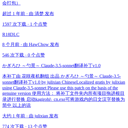
会打包）
超过 1 年前 · 由 清楚 发布
1597 次下载
·
1 个点赞
R18DLC
8 个月前 · 由 HawChow 发布
546 次下载
·
0 个点赞
かぎろひ ～勺景～ Claude-3.5-sonnet翻译补丁v1.0
本补丁由 花咲夜机翻组 出品 かぎろひ ～勺景～ Claude-3.5-
sonnet翻译补丁v1.0 by julixian ChineseLocalized gratis by julixian
using Claude-3.5-sonnet Please use this patch on the basis of the
genuine version 使用方法： 将补丁文件夹内所有项目拖进根目
录进行替换 启动kagirohi\_cn.exe可将游戏内的日文汉字替换为
简中 以上的说
大约 1 年前 · 由 julixian 发布
774 次下载
·
13 个点赞