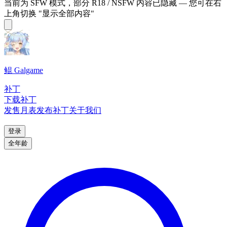
当前为 SFW 模式，部分 R18 / NSFW 内容已隐藏 — 您可在右
上角切换 "显示全部内容"
鲲 Galgame
补丁
下载补丁
发售月表
发布补丁
关于我们
登录
全年龄