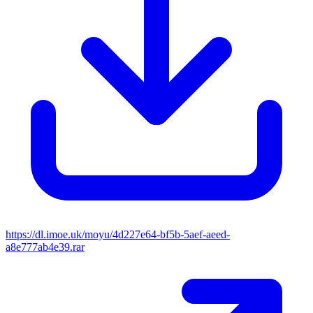
https://dl.imoe.uk/moyu/4d227e64-bf5b-5aef-aeed-
a8e777ab4e39.rar