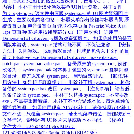
难，把我好久没用的抠图又捡起来了，已燃尽。。。 【补丁
内容】 本补丁用于汉化游戏菜单/UI 图片资源。 补丁文件
为： system.pac 该文件由原版 system.pac 的 UI 图片资源回封
生成，主要汉化内容包括： 标题菜单部分按钮与标题背景 系
统设置页面 声音设置页面 读取/保存页面 Favorite Voice 页面
Tips 页面 弹窗/通用按钮等部分 UI 【适用对象】 适用于
DimensionToTsuLovers pc版游戏资源版本。 如果你使用的是不
同版本游戏，system.pac 结构可能不同，不保证兼容。 【安装
方法】 关闭游戏。 找到游戏目录，也就是包含以下文件的目
录： totsulover.exe DimensionToTsuLovers_cn.exe data.pac
patch.pac system.pac voice.pac ... 备份原来的 system.pac，例如
改名为： system.pac.bak 将本补丁包里的 system.pac 复制到游
戏目录，覆盖原来的 system.pac。 启动游戏测试。 【卸载/还
原方法】 如果想还原原版 UI： 删除补丁版 system.pac。 将你
备份的 system.pac.bak 改回 system.pac。 【注意事项】 请务必
先备份原版 system.pac。 本补丁只替换 system.pac，不需要改
exe，不需要重新编译。 本补丁不包含游戏本体，请勿单独传
播游戏资源。 如果使用现有 AI 汉化补丁，请保持原汉化补丁
文件不变，只覆盖 system.pac。 若出现菜单错位、按钮残留日
文等情况，说明还有 UI 图片未修或版本不匹配。 【校验】
文件大小：224604842 bytes MD5：
121c42601dc537d8a7ea9a0bd39fdcb0 SHA256：