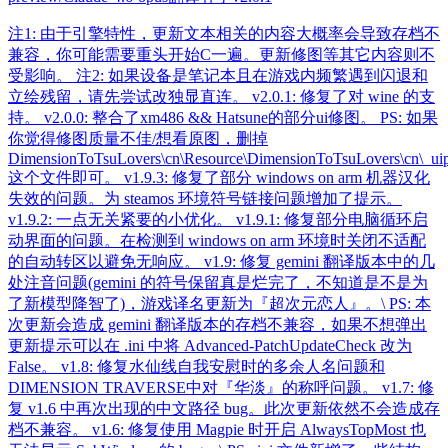
注1: 由于引擎特性，更新文本相关的内容大概率会导致存档不
兼容，你可能需要重头开始C一遍。更新修图等其它内容则不
受影响。 注2: 如果设备是笔记本且在游戏内频繁遇到闪退和
立绘残留，请先尝试改独显直连。 v2.0.1: 修复了对 wine 的支
持。 v2.0.0: 整合了xm486 && Hatsune的部分ui修图。 PS: 如果
你觉得修图质量不佳/想看原图，删掉
DimensionToTsuLovers\cn\Resource\DimensionToTsuLovers\cn\_uip
这个文件即可。 v1.9.3: 修复了部分 windows on arm 机器汉化
失效的问题。为 steamos 环境符号链接问题增加了提示。
v1.9.2: 一点无关紧要的小优化。 v1.9.1: 修复部分电脑循环启
动界面的问题。在检测到 windows on arm 环境时关闭不适配
的自动转区以避免无响应。 v1.9: 修复 gemini 翻译版本中的几
处注音问题(gemini 的符号保留真是烂完了，不知道是不是为
了新模型降智了)，游戏译名更新为『超次元恋人』。\ PS: 本
次更新会造成 gemini 翻译版本的存档不兼容，如果不想弹出
更新提示可以在 .ini 中将 Advanced-PatchUpdateCheck 改为
False。 v1.8: 修复水仙线自我安慰时的多余人名问题和
DIMENSION TRAVERSE中对『华淡』的称呼问题。 v1.7: 修
复 v1.6 中再次出现的中文路径 bug。此次更新依然不会造成存
档不兼容。 v1.6: 修复使用 Magpie 时开启 AlwaysTopMost 也