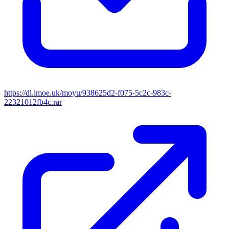
https://dl.imoe.uk/moyu/938625d2-f075-5c2c-983c-
22321012fb4c.rar