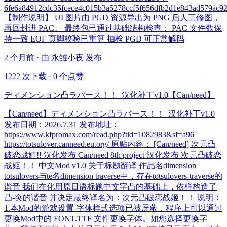
6fe6a84912cdc35fcece4c015b3a5278ccf5f656dfb2d1e843ad579ac9
【制作说明】 UI 图片由 PGD 资源导出为 PNG 后人工修图，
再回封进 PAC。 最终包已通过基础结构检查： PAC 文件数保
持一致 EOF 页脚校验已重算 抽检 PGD 可正常解码
2 个月前 · 由 永雏小夜 发布
1222 次下载
·
0 个点赞
ディメンション凸ラバース！！_汉化补丁v1.0【Can/need】
【Can/need】ディメンション凸ラバース！！_汉化补丁v1.0
发布日期：2026.7.31 发布地址：
https://www.kfpromax.com/read.php?tid=1082983&sf=a96
https://totsulover.canneed.eu.org/ 原贴内容： [Can/need] 次元凸
破恋战姬!! 汉化发布 Can/need 8th project 汉化发布 次元凸破恋
战姬！！ 中文Mod v1.0 关于标题翻译 作品名dimension
totsulovers与te名dimension traverse中，存在totsulovers-traverse的
谐音 我们在化用原日语标题中文字凸的基础上，依样构造了
凸-突的谐音 并决定最终译名为：次元凸破恋战姬！！ 说明：
1.本Mod的游戏设置-字体样式选项已被屏蔽，程序上可以通过
更换Mod中的 FONT.TTF 文件更换字体。如您选择更换字