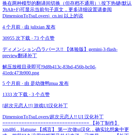
换在两种模型的翻译间切换（但存档不通用）\ 按下热键(默认
为Alt+F)可显示当前句子原文，更多详细设置请参阅
DimensionToTsuLovers\_cn.ini 以上的说
4 个月前 · 由 julixian 发布
30955 次下载
·
73 个点赞
ディメンション凸ラバース!! 【体验版】gemini-3-flash-
preview翻译补丁
解压放根目录即可!9d8b413c-83bd-456b-bc0d-
41edc473b900.png
5 个月前 · 由 是幼微鸭mua 发布
1333 次下载
·
3 个点赞
[超次元恋人!!] 游戏UI汉化补丁
DimensionToTsuLovers/超次元恋人!! UI 汉化补丁
================================ 【补丁制作】
xm486，Hatsune 【感言】 第一次做ui汉化，确实比想象中更