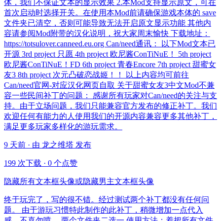
体，我们不保证文本的显示效果 2.本Mod支持显示原文，可在
首次启动时选择开关。在使用本Mod前请确保游戏本体的 save
文件夹已清空，否则可能导致无法开启原文显示功能 其他内
容请参阅Mod附带的汉化说明，祝大家周末愉快 下载地址：
https://totsulover.canneed.eu.org Can/need通讯： 以下Mod文本已
开源 3rd project 只愿 4th project 欧尼酱ConTiNuE！ 5th project
欧尼酱ConTiNuE！FD 6th project 青春Encore 7th project 甜蜜女
友3 8th project 次元凸破恋战姬！！ 以上内容均可前往
Can/need官网-对应汉化网页自取 关于甜蜜女友3中文Mod不兼
容一些民间补丁的问题： 感谢所有玩家对Can/need的关注与支
持。由于立场问题，我们只能兼容官方发布的修正补丁。我们
欢迎任何有能力的人使用我们的开源内容兼容更多其他补丁，
满足更多玩家多样化的游玩需求。
9 天前 · 由 龙之维塔 发布
199 次下载
·
0 个点赞
隐藏所有文本框头像或隐藏男主文本框头像
终于玩完了，写的很不错。经过测试两个补丁都没有任何问
题。 由于游玩习惯特此制作的此补丁，稍微增加一点代入
感，不喜勿喷。 两个文件夹二选一 使用方法：着把所有文件