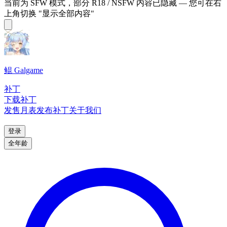
当前为 SFW 模式，部分 R18 / NSFW 内容已隐藏 — 您可在右
上角切换 "显示全部内容"
鲲 Galgame
补丁
下载补丁
发售月表
发布补丁
关于我们
登录
全年龄