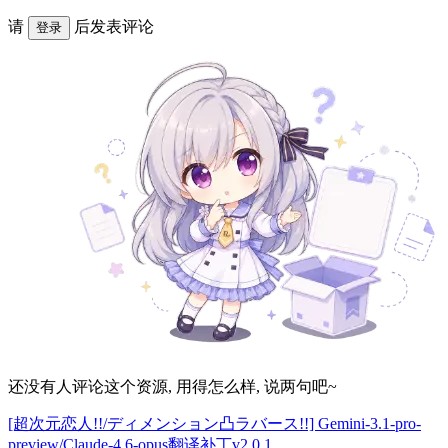
请
后发表评论
登录
还没有人评论这个资源, 用得怎么样, 说两句吧~
[超次元恋人!!/ディメンション凸ラバース!!] Gemini-3.1-pro-
preview/Claude-4.6-opus翻译补丁v2.0.1