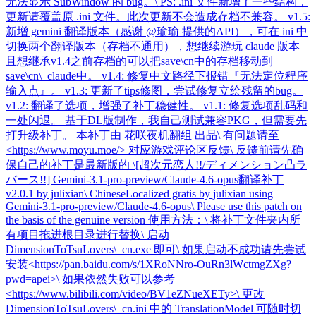
无法显示 SubWindow 的 bug。\ PS: .ini 文件新增了一些结构，
更新请覆盖原 .ini 文件。此次更新不会造成存档不兼容。 v1.5:
新增 gemini 翻译版本（感谢 @瑜瑜 提供的API），可在 ini 中
切换两个翻译版本（存档不通用），想继续游玩 claude 版本
且想继承v1.4之前存档的可以把save\cn中的存档移动到
save\cn\_claude中。 v1.4: 修复中文路径下报错『无法定位程序
输入点』。 v1.3: 更新了tips修图，尝试修复立绘残留的bug。
v1.2: 翻译了选项，增强了补丁稳健性。 v1.1: 修复选项乱码和
一处闪退。 基于DL版制作，我自己测试兼容PKG，但需要先
打升级补丁。 本补丁由 花咲夜机翻组 出品\ 有问题请至
<https://www.moyu.moe/> 对应游戏评论区反馈\ 反馈前请先确
保自己的补丁是最新版的 \[超次元恋人!!/ディメンション凸ラ
バース!!] Gemini-3.1-pro-preview/Claude-4.6-opus翻译补丁
v2.0.1 by julixian\ ChineseLocalized gratis by julixian using
Gemini-3.1-pro-preview/Claude-4.6-opus\ Please use this patch on
the basis of the genuine version 使用方法：\ 将补丁文件夹内所
有项目拖进根目录进行替换\ 启动
DimensionToTsuLovers\_cn.exe 即可\ 如果启动不成功请先尝试
安装<https://pan.baidu.com/s/1XRoNNro-OuRn3lWctmgZXg?
pwd=apei>\ 如果依然失败可以参考
<https://www.bilibili.com/video/BV1eZNueXETy>\ 更改
DimensionToTsuLovers\_cn.ini 中的 TranslationModel 可随时切