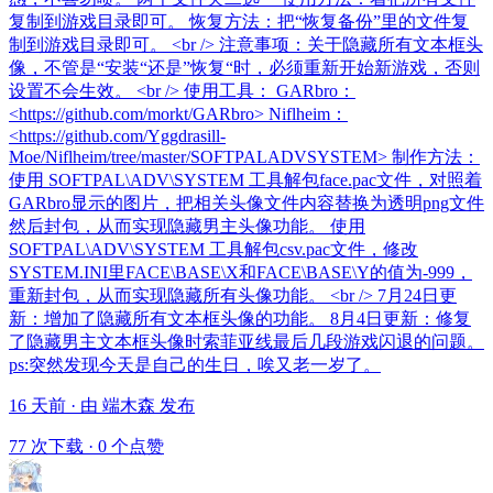
复制到游戏目录即可。 恢复方法：把“恢复备份”里的文件复
制到游戏目录即可。 <br /> 注意事项：关于隐藏所有文本框头
像，不管是“安装“还是”恢复“时，必须重新开始新游戏，否则
设置不会生效。 <br /> 使用工具： GARbro：
<https://github.com/morkt/GARbro> Niflheim：
<https://github.com/Yggdrasill-
Moe/Niflheim/tree/master/SOFTPALADVSYSTEM> 制作方法：
使用 SOFTPAL\ADV\SYSTEM 工具解包face.pac文件，对照着
GARbro显示的图片，把相关头像文件内容替换为透明png文件
然后封包，从而实现隐藏男主头像功能。 使用
SOFTPAL\ADV\SYSTEM 工具解包csv.pac文件，修改
SYSTEM.INI里FACE\BASE\X和FACE\BASE\Y的值为-999，
重新封包，从而实现隐藏所有头像功能。 <br /> 7月24日更
新：增加了隐藏所有文本框头像的功能。 8月4日更新：修复
了隐藏男主文本框头像时索菲亚线最后几段游戏闪退的问题。
ps:突然发现今天是自己的生日，唉又老一岁了。
16 天前 · 由 端木森 发布
77 次下载
·
0 个点赞