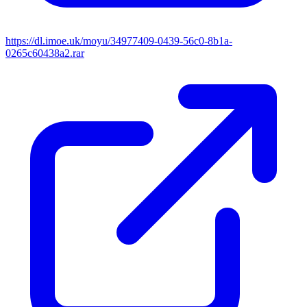
https://dl.imoe.uk/moyu/34977409-0439-56c0-8b1a-
0265c60438a2.rar