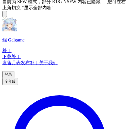
当前为 SFW 模式，部分 R18 / NSFW 内容已隐藏 — 您可在右
上角切换 "显示全部内容"
鲲 Galgame
补丁
下载补丁
发售月表
发布补丁
关于我们
登录
全年龄