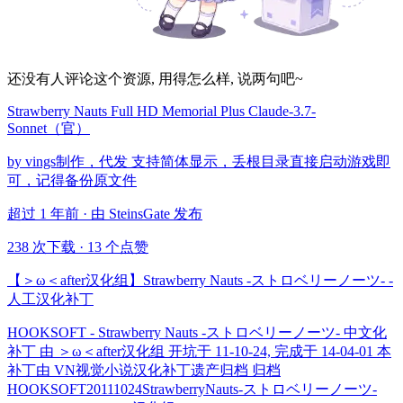
还没有人评论这个资源, 用得怎么样, 说两句吧~
Strawberry Nauts Full HD Memorial Plus Claude-3.7-
Sonnet（官）
by vings制作，代发 支持简体显示，丢根目录直接启动游戏即
可，记得备份原文件
超过 1 年前 · 由 SteinsGate 发布
238 次下载
·
13 个点赞
【＞ω＜after汉化组】Strawberry Nauts -ストロベリーノーツ- -
人工汉化补丁
HOOKSOFT - Strawberry Nauts -ストロベリーノーツ- 中文化
补丁 由 ＞ω＜after汉化组 开坑于 11-10-24, 完成于 14-04-01 本
补丁由 VN视觉小说汉化补丁遗产归档 归档
HOOKSOFT20111024StrawberryNauts-ストロベリーノーツ-