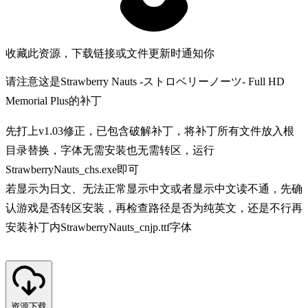
收藏此资源，下载链接或文件更新时通知你
请注意这是Strawberry Nauts -ストロベリーノーツ- Full HD
Memorial Plus的补丁
先打上v1.03修正，已包含破解补丁，将补丁所有文件放入根
目录替换，字体无需安装也无需转区，运行
StrawberryNauts_chs.exe即可
若显示为日文、无法正常显示中文或者显示中文读不通，先确
认游戏是否转区安装，再检查路径是否为纯英文，还是不行再
安装补丁内StrawberryNauts_cnjp.ttf字体
资源下载